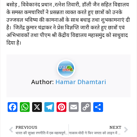
बसोड़ , विवेकानंद प्रधान ,रत्नेश तिवारी, डॉली जैन सहित विद्यालय
के समस्त कर्मचारियों ने प्रसन्नता व्यक्त करते हुए छात्रों को उनके
उज्जवल भविष्य की कामनाओं के साथ बधाई तथा शुभकामनाएं दी
है। जितेंद्र कुमार चंद्राकर ने प्रेस विज्ञप्ति जारी करते हुए छात्रों एवं
अभिभावकों तथा पीएम श्री केंद्रीय विद्यालय महासमुंद को साधुवाद
दिया है।
Author:
Hamar Dhamtari
F
W
X
T
Pi
E
C
S
a
h
el
n
m
o
h
c
at
e
te
ai
p
ar
PREVIOUS
NEXT
e
s
g
re
l
y
e
भारत की सुरक्षा रणनीति में एक महत्वपूर्ण मोड़: नक्सलवाद के भाग्य के लिए रायपुर शिखर सम्मेलन का क्या मतलब है | भारत समाचार
नाकाम मोदी ने फिर जनता को लाइन में लगा दिया- देवलाल नरेटी