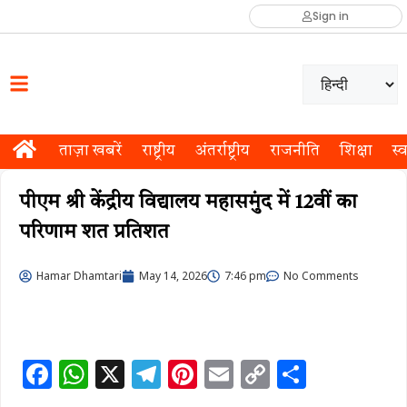
Sign in
ताज़ा खबरें
राष्ट्रीय
अंतर्राष्ट्रीय
राजनीति
शिक्षा
स्व
पीएम श्री केंद्रीय विद्यालय महासमुंद में 12वीं का
परिणाम शत प्रतिशत
Hamar Dhamtari
May 14, 2026
7:46 pm
No Comments
F
W
X
T
Pi
E
C
S
a
h
el
n
m
o
h