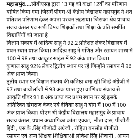
महासमुंद….
सीबीएसई द्वारा 13 मई को कक्षा 12वीं का परिणाम
c
at
e
te
ai
p
ar
घोषित किया गया जिसमें पीएम श्री केंद्रीय विद्यालय महासमुंद ने शत
e
s
g
re
l
y
e
प्रतिशत परिणाम देकर अपना परचम लहराया। जिसका श्रेय प्राचार्य
b
A
ra
st
Li
संजय कंसल एवं सभी विषय शिक्षकों तथा शिक्षा के प्रति समर्पित
विद्यार्थियों को जाता है।
o
p
m
n
विज्ञान संकाय में आदित्य साहू ने 92.2 प्रतिशत लेकर विद्यालय में
o
p
k
प्रथम स्थान प्राप्त किया। आदित्य साहू ने गणित और रसायन शास्त्र में
k
100 में 98 तथा कंप्यूटर साइंस में 92 अंक प्राप्त किया।
कुणाल साहू 92% लेकर द्वितीय स्थान पर रहे जिन्होंने रसायन में 96
अंक प्राप्त किया।
तृतीय स्थान पर विज्ञान संकाय की कनिष्ठा वर्मा रहीं जिन्हें अंग्रेजी में
97 तथा बायोलॉजी में 93 अंक प्राप्त हुए। वाणिज्य संकाय से
आकृति धीवर 91.8 अंक प्राप्त कर प्रथम स्थान पर रहे इसके
अतिरिक्त खेमराज कंवर एवं देविका साहू ने योग में 100 में 100
अंक प्राप्त किया। पीएम श्री केंद्रीय विद्यालय महासमुंद के प्राचार्य
संजय कंसल, प्रधान अध्यापिका कांता एक्का, नीता दास, पीजीटी
हिंदी , एस.के .सिंह पीजीटी अंग्रेजी , रोहिता बनसोड़ पीजीटी
रसायन एवं अन्य शिक्षक शिक्षिकाओं लोकेश सिंह शिवानी , आर्यन