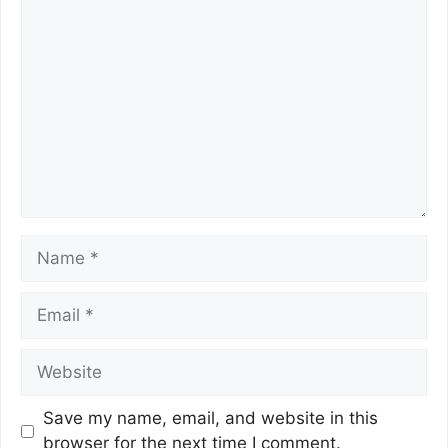
o
p
k
k
Save my name, email, and website in this
browser for the next time I comment.