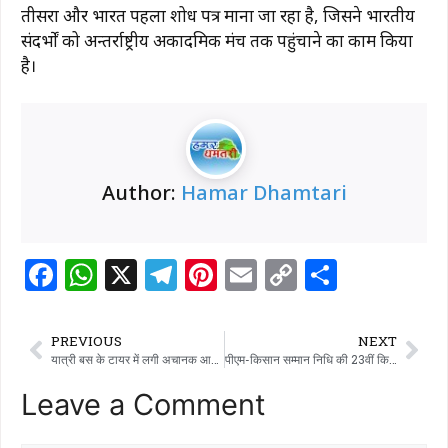
तीसरा और भारत पहला शोध पत्र माना जा रहा है, जिसने भारतीय
संदर्भों को अन्तर्राष्ट्रीय अकादमिक मंच तक पहुंचाने का काम किया
है।
Author:
Hamar Dhamtari
F
W
X
T
Pi
E
C
S
a
h
el
n
m
o
h
c
at
e
te
ai
p
ar
PREVIOUS
NEXT
e
s
g
re
l
y
e
यात्री बस के टायर में लगी अचानक आग, मची अफरा तफरी
पीएम-किसान सम्मान निधि की 23वीं किस्त से धमतरी जिले के 95 हजार से अधिक किसानों को मिला आर्थिक संबल
b
A
ra
st
Li
Leave a Comment
o
p
m
n