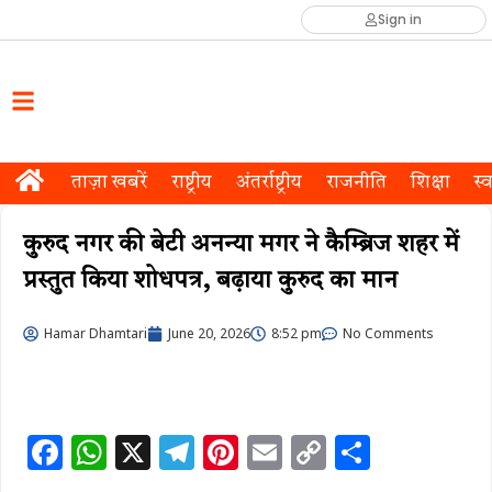
Sign in
ताज़ा खबरें
राष्ट्रीय
अंतर्राष्ट्रीय
राजनीति
शिक्षा
स्व
कुरुद नगर की बेटी अनन्या मगर ने कैम्ब्रिज शहर में
प्रस्तुत किया शोधपत्र, बढ़ाया कुरुद का मान
Hamar Dhamtari
June 20, 2026
8:52 pm
No Comments
F
W
X
T
Pi
E
C
S
a
h
el
n
m
o
h