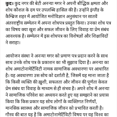
कुरुद।
कुरुद नगर की बेटी अनन्या मगर ने अपनी बौद्धिक क्षमता और
c
at
e
te
ai
p
ar
शोध कौशल के दम पर उपलब्धि हासिल की है। उन्होंने इंग्लैंड के
e
s
g
re
l
y
e
कैम्ब्रिज शहर में आयोजित मनोविज्ञान अनुसंधान पर सातवें
b
A
ra
st
Li
अंतरराष्ट्रीय सम्मेलन में अपना शोधपत्र प्रस्तुत किया। उनका शोध पत्र
का विषय क्या खुश और सफल जीवन के लिए विवाह या प्रेम संबंध
o
p
m
n
आवश्यक है। सम्मेलन में इस शोधपत्र का विशेषज्ञों और शिक्षाविदों
o
p
k
ने सराहा।
k
आयोजन संस्था ने अनन्या मगर को प्रमाण पत्र प्रदान करने के साथ
साथ उनके शोध पत्र के प्रकाशन का भी सुझाव दिया है। अनन्या का
शोध अमाटोनामेर्टिविटी नामक सामाजिक अवधारणा पर आधारित
है। यह अवधारणा उस सोच को दर्शाती है, जिसमें यह माना जाता है
कि किसी व्यक्ति की ख़ुशी, सफलता और जीवन की पूर्णता केवल
प्रेम संबंध या विवाह के माध्यम से ही संभव है। अपने शोध में अनन्या
ने सामाजिक परिवेश का अध्ययन करते हुए यह समझाने का प्रयास
किया कि किस प्रकार यह सोच लोगों के व्यक्तिगत निर्णयों,
मानसिक स्वास्थ्य और सामाजिक जीवन को प्रभावित करती है।
गौरव की बात यह है कि अमाटोनामेर्टिविटी विषय पर यह विश्व का