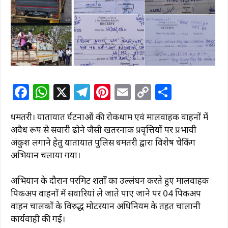
F
W
X
T
Pi
E
C
S
a
h
el
n
m
o
h
धमतरी।
यातायात दुर्घटनाओं की रोकथाम एवं मालवाहक वाहनों में
c
at
e
te
ai
p
ar
अवैध रूप से सवारी ढोने जैसी खतरनाक प्रवृत्तियों पर प्रभावी
e
s
g
re
l
y
e
अंकुश लगाने हेतु यातायात पुलिस धमतरी द्वारा विशेष चेकिंग
b
A
ra
st
Li
अभियान चलाया गया।
o
p
m
n
अभियान के दौरान परमिट शर्तों का उल्लंघन करते हुए मालवाहक
o
p
k
पिकअप वाहनों में सवारियां ले जाते पाए जाने पर 04 पिकअप
k
वाहन चालकों के विरुद्ध मोटरयान अधिनियम के तहत चालानी
कार्यवाही की गई।