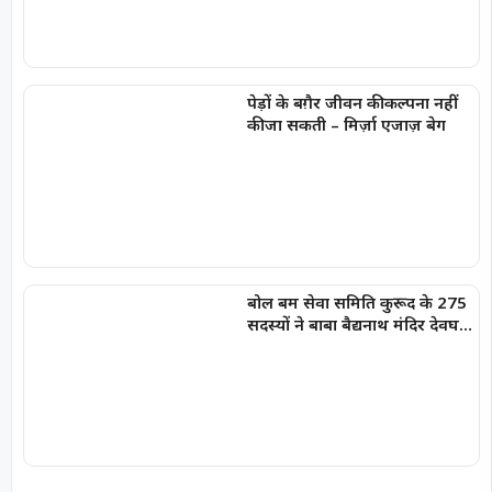
पेड़ों के बग़ैर जीवन की कल्पना नहीं
की जा सकती – मिर्ज़ा एजाज़ बेग
बोल बम सेवा समिति कुरूद के 275
सदस्यों ने बाबा बैद्यनाथ मंदिर देवघर
में चढ़ाये जल-भानु चन्द्राकर