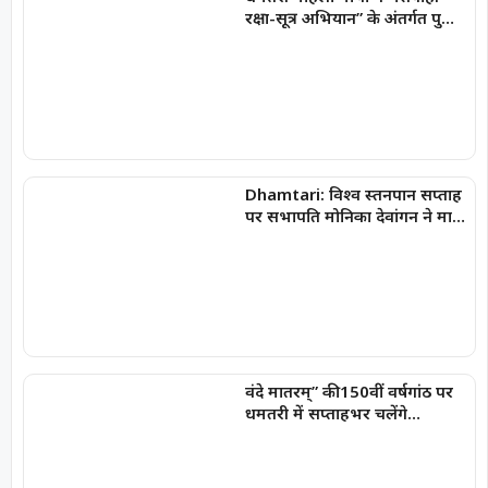
रक्षा-सूत्र अभियान” के अंतर्गत पुलिस
जवानों को बांधा रक्षा-सूत्र
Dhamtari: विश्व स्तनपान सप्ताह
पर सभापति मोनिका देवांगन ने मातृ
एवं शिशु स्वास्थ्य के प्रति जागरूकता
का दिया संदेश
वंदे मातरम्” की 150वीं वर्षगांठ पर
धमतरी में सप्ताहभर चलेंगे
राष्ट्रभक्ति और सांस्कृतिक कार्यक्रम