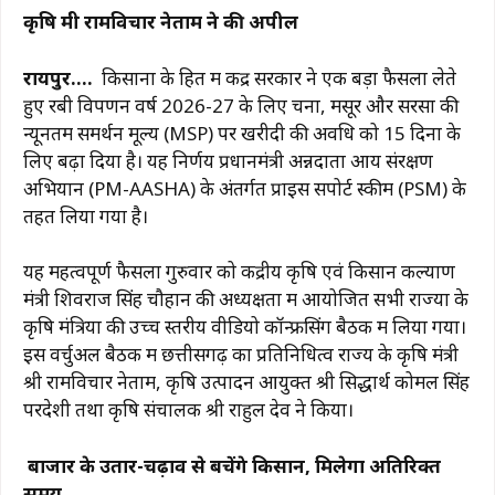
a
h
el
n
m
o
h
कृषि मंत्री रामविचार नेताम ने की अपील
c
at
e
te
ai
p
ar
e
s
g
re
l
y
e
रायपुर….
किसानों के हित में केंद्र सरकार ने एक बड़ा फैसला लेते
b
A
ra
st
Li
हुए रबी विपणन वर्ष 2026-27 के लिए चना, मसूर और सरसों की
न्यूनतम समर्थन मूल्य (MSP) पर खरीदी की अवधि को 15 दिनों के
o
p
m
n
लिए बढ़ा दिया है। यह निर्णय प्रधानमंत्री अन्नदाता आय संरक्षण
o
p
k
अभियान (PM-AASHA) के अंतर्गत प्राइस सपोर्ट स्कीम (PSM) के
k
तहत लिया गया है।
यह महत्वपूर्ण फैसला गुरुवार को केंद्रीय कृषि एवं किसान कल्याण
मंत्री शिवराज सिंह चौहान की अध्यक्षता में आयोजित सभी राज्यों के
कृषि मंत्रियों की उच्च स्तरीय वीडियो कॉन्फ्रेंसिंग बैठक में लिया गया।
इस वर्चुअल बैठक में छत्तीसगढ़ का प्रतिनिधित्व राज्य के कृषि मंत्री
श्री रामविचार नेताम, कृषि उत्पादन आयुक्त श्री सिद्धार्थ कोमल सिंह
परदेशी तथा कृषि संचालक श्री राहुल देव ने किया।
बाजार के उतार-चढ़ाव से बचेंगे किसान, मिलेगा अतिरिक्त
समय