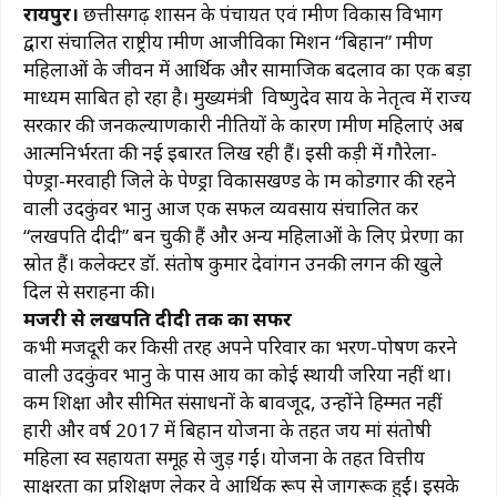
रायपुर।
छत्तीसगढ़ शासन के पंचायत एवं ग्रामीण विकास विभाग
c
at
e
te
ai
p
ar
द्वारा संचालित राष्ट्रीय ग्रामीण आजीविका मिशन “बिहान” ग्रामीण
e
s
g
re
l
y
e
महिलाओं के जीवन में आर्थिक और सामाजिक बदलाव का एक बड़ा
b
A
ra
st
Li
माध्यम साबित हो रहा है। मुख्यमंत्री विष्णुदेव साय के नेतृत्व में राज्य
सरकार की जनकल्याणकारी नीतियों के कारण ग्रामीण महिलाएं अब
o
p
m
n
आत्मनिर्भरता की नई इबारत लिख रही हैं। इसी कड़ी में गौरेला-
o
p
k
पेण्ड्रा-मरवाही जिले के पेण्ड्रा विकासखण्ड के ग्राम कोडगार की रहने
k
वाली उदकुंवर भानु आज एक सफल व्यवसाय संचालित कर
“लखपति दीदी” बन चुकी हैं और अन्य महिलाओं के लिए प्रेरणा का
स्रोत हैं। कलेक्टर डॉ. संतोष कुमार देवांगन उनकी लगन की खुले
दिल से सराहना की।
मजदूरी से लखपति दीदी तक का सफर
कभी मजदूरी कर किसी तरह अपने परिवार का भरण-पोषण करने
वाली उदकुंवर भानु के पास आय का कोई स्थायी जरिया नहीं था।
कम शिक्षा और सीमित संसाधनों के बावजूद, उन्होंने हिम्मत नहीं
हारी और वर्ष 2017 में बिहान योजना के तहत जय मां संतोषी
महिला स्व सहायता समूह से जुड़ गईं। योजना के तहत वित्तीय
साक्षरता का प्रशिक्षण लेकर वे आर्थिक रूप से जागरूक हुईं। इसके