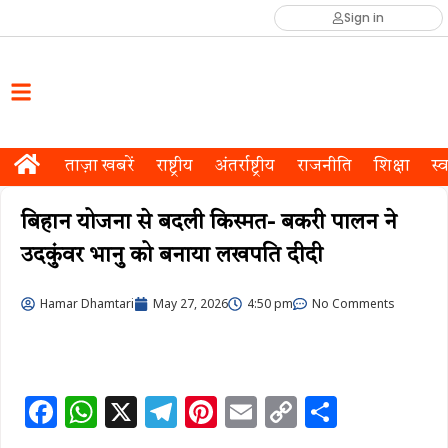
Sign in
ताज़ा खबरें
राष्ट्रीय
अंतर्राष्ट्रीय
राजनीति
शिक्षा
स्व
बिहान योजना से बदली किस्मत- बकरी पालन ने
उदकुंवर भानु को बनाया लखपति दीदी
Hamar Dhamtari
May 27, 2026
4:50 pm
No Comments
F
W
X
T
Pi
E
C
S
a
h
el
n
m
o
h