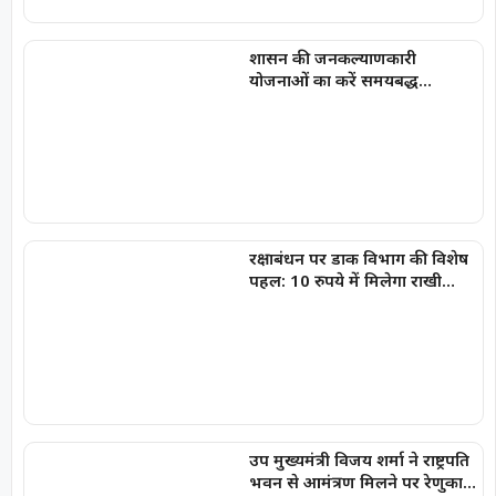
शासन की जनकल्याणकारी
योजनाओं का करें समयबद्ध
क्रियान्वयन , प्रत्येक पात्र व्यक्ति को
मिले शासन की योजनाओं का लाभ :
मुख्यमंत्री विष्णुदेव साय
रक्षाबंधन पर डाक विभाग की विशेष
पहल: 10 रुपये में मिलेगा राखी
लिफाफा, राखी डाक के लिए लगाई
गईं पीली विशेष पत्र पेटियां
उप मुख्यमंत्री विजय शर्मा ने राष्ट्रपति
भवन से आमंत्रण मिलने पर रेणुका