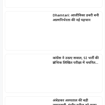
Dhamtari: आजीविका डबरी बनी
आत्मनिर्भरता की नई पहचान
कांग्रेस ने उठाए सवाल, SI भर्ती की
प्रारंभिक लिखित परीक्षा में चयनित
अभ्यर्थियों की सूची में
‘SPACERANI’ और ‘NEWS’ जैसे
नाम
अंबेडकर अस्पताल की बड़ी
लापरवाही, गंभीर मरीज को तत्काल