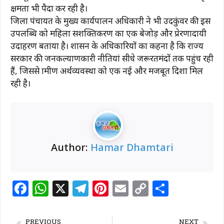
क्षमता भी पैदा कर रही है।
जिला पंचायत के मुख्य कार्यपालन अधिकारी ने भी उदकुंवर की इस
उपलब्धि को महिला सशक्तिकरण का एक बेजोड़ और प्रेरणादायी
उदाहरण बताया है। शासन के अधिकारियों का कहना है कि राज्य
सरकार की जनकल्याणकारी नीतियां सीधे जरूरतमंदों तक पहुंच रही
हैं, जिससे ग्रामीण अर्थव्यवस्था को एक नई और मजबूत दिशा मिल
रही है।
Author:
Hamar Dhamtari
F
W
X
T
Pi
E
C
S
a
h
el
n
m
o
h
c
at
e
te
ai
p
ar
PREVIOUS
NEXT