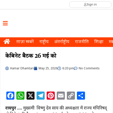
Sign in
ताज़ा खबरें
राष्ट्रीय
अंतर्राष्ट्रीय
राजनीति
शिक्षा
स्व
केबिनेट बैठक 26 मई को
Hamar Dhamtari
May 25, 2026
6:20 pm
No Comments
F
W
X
T
Pi
E
C
S
a
h
el
n
m
o
h
रायपुर ….
मुख्यमंत्री विष्णु देव साय की अध्यक्षता में राज्य मंत्रिपरिषद्
c
at
e
te
ai
p
ar