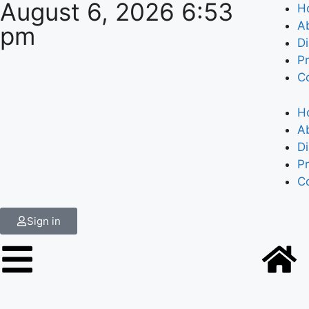
August 6, 2026 6:53
H
A
pm
Di
Pr
C
H
A
Di
Pr
C
Sign in