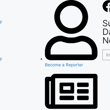
S
cy
D
N
cy
Become a Reporter