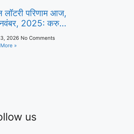
ल लॉटरी परिणाम आज,
नवंबर, 2025: करुणा
स केएन-599 विजेता
13, 2026
No Comments
या | भारत समाचार
 More »
ollow us