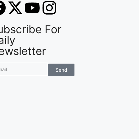
ubscribe For
aily
ewsletter
Send