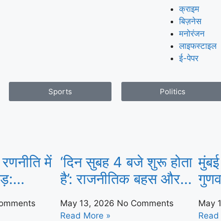
क्राइम
बिज़नेस
मनोरंजन
लाइफस्टाइल
ई-पेपर
Sports
Politics
 रणनीति में
‘दिन सुबह 4 बजे शुरू होता
मुंबई
ड़:
है’: राजनीतिक बहस और
गुणव
ग्य के लिए
बढ़ती सार्वजनिक चिंता के
बढ़ने
omments
May 13, 2026
No Comments
May 
म्मेलन का
बीच बंगाल के बीएलओ को
चिंता
Read More »
Read