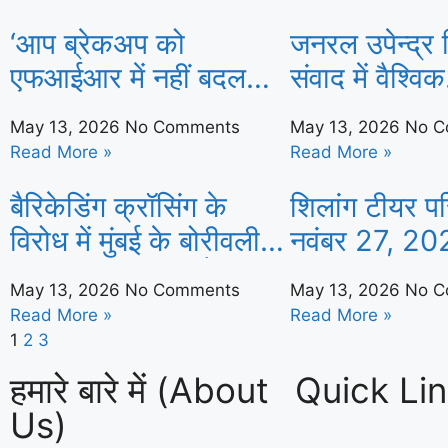
क्या मतलब है | भारत
क्या मतलब है |
‘आप ब्रेकअप को
जनरल उपेन्द्र द्व
समाचार
समाचार
एफआईआर में नहीं बदल
संवाद में वैश्विक
सकते’: सुप्रीम कोर्ट ने 3
अनिश्चितता पर
May 13, 2026
No Comments
May 13, 2026
No C
साल के रिश्ते के बाद रेप
डाला | भारत स
Read More »
Read More »
केस को रद्द किया | भारत
बैरिकेडिंग क्रॉसिंग के
शिलांग टीयर 
समाचार
विरोध में मुंबई के बोरीवली में
नवंबर 27, 20
2,000 दुकानें बंद | मुंबई-
टीयर खेलों के 
May 13, 2026
No Comments
May 13, 2026
No C
न्यूज़ न्यूज़
संख्या | भारत 
Read More »
Read More »
1
2
3
हमारे बारे में (About
Quick Li
Us)