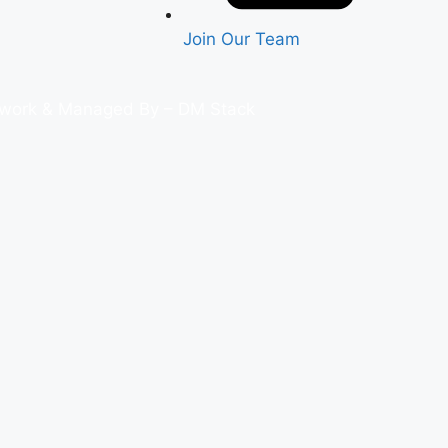
Join Our Team
twork
& Managed By –
DM Stack