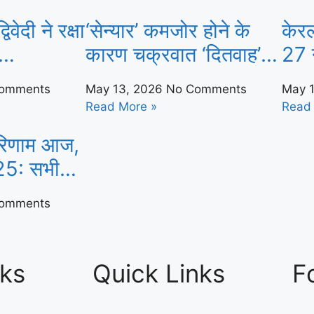
 भारत
क्या सामना करना पड़ता है |
न्यूज़
िवेदी ने रक्षा
‘सेन्यार’ कमजोर होने के
केर
भारत समाचार
कारण चक्रवात ‘दितवाह’
27 
 प्रकाश
तमिलनाडु-आंध्र की ओर
प्ल
omments
May 13, 2026
No Comments
May 
माचार
बढ़ रहा है, 30 नवंबर तक
संख्
Read More »
Read
तट से टकराएगा | भारत
परिणाम आज,
समाचार
25: सभी
लिए विजेता
omments
समाचार
nks
Quick Links
F