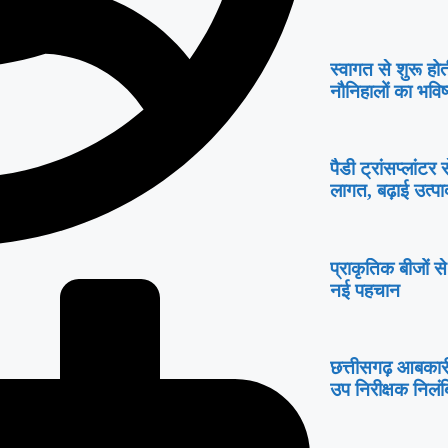
स्वागत से शुरू होत
नौनिहालों का भविष
पैडी ट्रांसप्लांट
लागत, बढ़ाई उत्प
प्राकृतिक बीजों स
नई पहचान
छत्तीसगढ़ आबकारी
उप निरीक्षक निलं