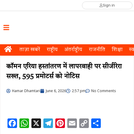
Sign in
ताज़ा खबरें
राष्ट्रीय
अंतर्राष्ट्रीय
राजनीति
शिक्षा
स्व
कॉमन एरिया हस्तांतरण में लापरवाही पर सीजीरेरा
सख्त, 595 प्रमोटर्स को नोटिस
Hamar Dhamtari
June 6, 2026
2:57 pm
No Comments
F
W
X
T
Pi
E
C
S
a
h
el
n
m
o
h