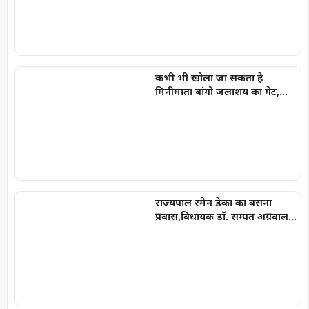
कभी भी खोला जा सकता है
मिनीमाता बांगो जलाशय का गेट,
अलर्ट जारी
राज्यपाल रमेन डेका का बसना
प्रवास,विधायक डॉ. सम्पत अग्रवाल
के निवास ‘नीलांचल भवन’ में पुष्प
वर्षा से हुआ भव्य स्वागत