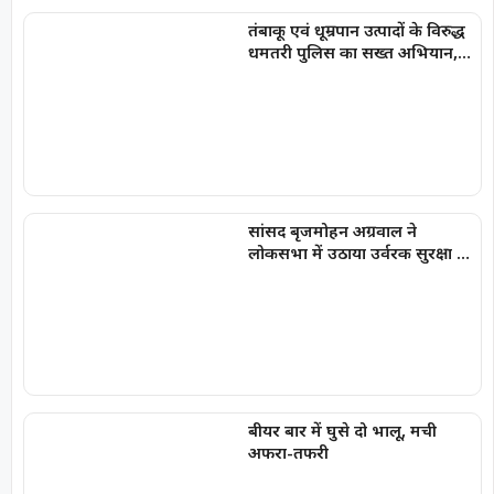
तंबाकू एवं धूम्रपान उत्पादों के विरुद्ध
धमतरी पुलिस का सख्त अभियान,
100 प्रकरण दर्ज, 20,000 रूपये की
चालानी कार्यवाही
सांसद बृजमोहन अग्रवाल ने
लोकसभा में उठाया उर्वरक सुरक्षा का
मुद्दा
बीयर बार में घुसे दो भालू, मची
अफरा-तफरी