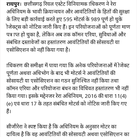
रायपुर
। छत्तीसगढ़ रियल एस्टेट विनियामक प्राधिकरण ने रेरा
c
at
e
te
ai
p
ar
अधिनियम के प्रभावी क्रियान्वयन और आवंटितियों के हितों की सुरक्षा
e
s
g
re
l
y
e
के लिए बड़ी कार्रवाई करते हुए 595 प्रमोटर्स के 989 पूर्ण हो चुके
b
A
ra
st
Li
प्रोजेक्ट्स को नोटिस जारी किए हैं। इन परियोजनाओं को पूर्णता प्रमाण
पत्र प्राप्त हो चुका है, लेकिन अब तक कॉमन एरिया, सुविधाओं और
o
p
m
n
संबंधित दस्तावेजों का हस्तांतरण आवंटितियों की सोसायटी या
o
p
k
एसोसिएशन को नहीं किया गया है।
k
प्राधिकरण की समीक्षा में पाया गया कि अनेक परियोजनाओं में प्रोजेक्ट
पूर्णता अथवा अधिभोग के बाद भी प्रमोटर्स ने आवंटितियों की
सोसायटी या एसोसिएशन का गठन सुनिश्चित नहीं किया तथा
कॉमन एरिया और परियोजना प्रबंधन का विधिवत हस्तांतरण भी नहीं
किया गया। इसके मद्देनजर रेरा अधिनियम, 2016 की धारा 11(4)
(e) एवं धारा 17 के तहत संबंधित प्रमोटर्स को नोटिस जारी किए गए
हैं।
सीजीरेरा ने स्पष्ट किया है कि अधिनियम के अनुसार प्रमोटर का
दायित्व है कि वह आवंटितियों की सोसायटी अथवा एसोसिएशन का