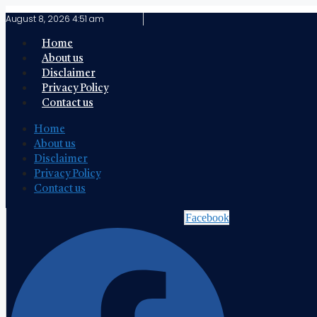
Skip
August 8, 2026 4:51 am
to
content
Home
About us
Disclaimer
Privacy Policy
Contact us
Home
About us
Disclaimer
Privacy Policy
Contact us
Facebook