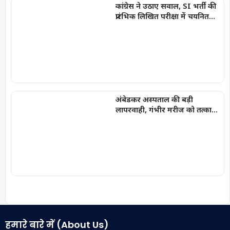
कांग्रेस ने उठाए सवाल, SI भर्ती की
प्रारंभिक लिखित परीक्षा में चयनित
अभ्यर्थियों की सूची में
‘SPACERANI’ और ‘NEWS’ जैसे
नाम
अंबेडकर अस्पताल की बड़ी
लापरवाही, गंभीर मरीज को तत्काल
नहीं किया भर्ती
हमारे बारे में (About Us)