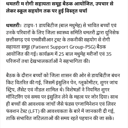
धमतरी में रोगी सहायता समूह बैठक आयोजित, उपचार से
c
at
e
te
ai
p
ar
लेकर स्कूल सहयोग तक पर हुई विस्तृत चर्चा
e
s
g
re
l
y
e
b
A
ra
st
Li
धमतरी
। टाइप-1 डायबिटीज (बाल मधुमेह) से प्रभावित बच्चों एवं
उनके परिवारों के लिए जिला स्वास्थ्य समिति धमतरी द्वारा यूनिसेफ
o
p
m
n
छत्तीसगढ़ एवं एमसीसीआर ट्रस्ट के तकनीकी सहयोग से रोगी
o
p
k
सहायता समूह (Patient Support Group-PSG) बैठक
k
आयोजित की गई। कार्यक्रम में 25 बाल मधुमेह मरीजों एवं 35
परिजनों तथा देखभालकर्ताओं ने सहभागिता की।
बैठक के दौरान बच्चों को जिला प्रशासन की ओर से डायबिटीज प्रबंधन
किट वितरित की गई, जिसमें इंसुलिन पेन, ग्लूकोमीटर, शुगर जांच
स्ट्रिप, लैंसेट एवं नीडल शामिल थे। विशेषज्ञों ने नियमित शुगर
मॉनिटरिंग एवं समय पर इंसुलिन लेने के महत्व पर जोर दिया। साथ
ही बच्चों की आवश्यक जांचों जैसे फंडस एग्जामिनेशन एवं लिवर
फंक्शन टेस्ट (LFT) की आवश्यकता के बारे में जानकारी दी गई,
ताकि संभावित जटिलताओं की समय रहते पहचान की जा सके।