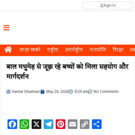
Sign in
ताज़ा खबरें
राष्ट्रीय
अंतर्राष्ट्रीय
राजनीति
शिक्षा
स्व
बाल मधुमेह से जूझ रहे बच्चों को मिला सहयोग और
मार्गदर्शन
Hamar Dhamtari
May 26, 2026
9:29 am
No Comments
F
W
X
T
Pi
E
C
S
a
h
el
n
m
o
h