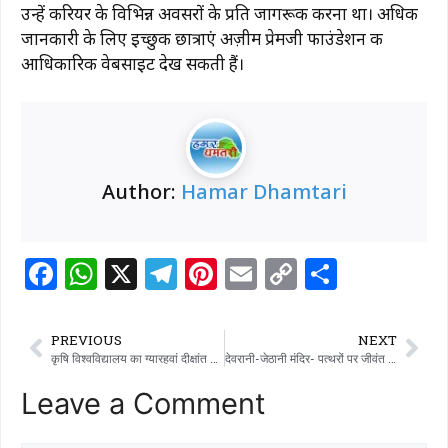
उन्हें करियर के विभिन्न अवसरों के प्रति जागरूक करना था। अधिक
जानकारी के लिए इच्छुक छात्राएं अज़ीम प्रेमजी फाउंडेशन की
आधिकारिक वेबसाइट देख सकती हैं।
Author:
Hamar Dhamtari
F
W
X
T
Pi
E
C
S
a
h
el
n
m
o
h
c
at
e
te
ai
p
ar
PREVIOUS
NEXT
e
s
g
re
l
y
e
कृषि विश्वविद्यालय का ग्यारहवां दीक्षांत समारोह कल
देवरानी-जेठानी मंदिर- पत्थरों पर जीवंत इतिहास और रहस्यमयी शिल्प का संगम
b
A
ra
st
Li
Leave a Comment
o
p
m
n