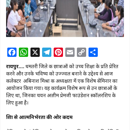
F
W
X
T
Pi
E
C
S
a
h
el
n
m
o
h
रायपुर….
धमतरी जिले की छात्राओं को उच्च शिक्षा के प्रति प्रेरित
c
at
e
te
ai
p
ar
करने और उनके भविष्य को उज्ज्वल बनाने के उद्देश्य से आज
e
s
g
re
l
y
e
कलेक्टर अबिनाश मिश्रा की अध्यक्षता में एक विशेष सेमिनार का
b
A
ra
st
Li
आयोजन किया गया। यह कार्यक्रम विशेष रूप से उन छात्राओं के
लिए था, जिनका चयन अज़ीम प्रेमजी फाउंडेशन स्कॉलरशिप के
o
p
m
n
लिए हुआ है।
o
p
k
k
शिक्षा से आत्मनिर्भरता की ओर कदम