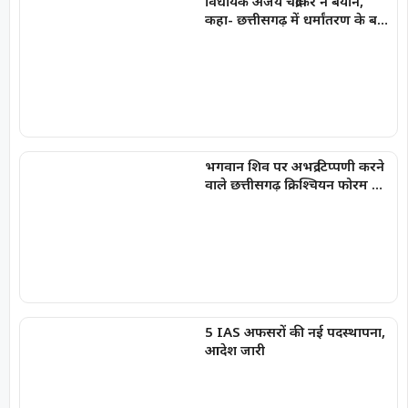
विधायक अजय चंद्राकर ने बयान,
कहा- छत्तीसगढ़ में धर्मांतरण के बड़े
रैकेट का अरुण पन्नालाल सरगना है
भगवान शिव पर अभद्र टिप्पणी करने
वाले छत्तीसगढ़ क्रिश्चियन फोरम के
अध्यक्ष अरुण पन्नालाल गिरफ्तार
5 IAS अफसरों की नई पदस्थापना,
आदेश जारी