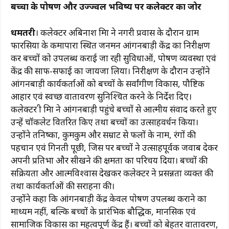
बच्चों के पोषण और उज्ज्वल भविष्य पर कलेक्टर का जोर
c
at
e
te
ai
p
ar
e
s
g
re
l
y
e
धमतरी
। कलेक्टर अबिनाश मिश्रा ने नगरी प्रवास के दौरान ग्राम
b
A
ra
st
Li
फारसिया के कमापारा स्थित जनमन आंगनबाड़ी केंद्र का निरीक्षण
कर बच्चों को उपलब्ध कराई जा रही सुविधाओं, पोषण व्यवस्था एवं
o
p
m
n
केंद्र की साफ-सफाई का जायजा लिया। निरीक्षण के दौरान उन्होंने
o
p
k
आंगनबाड़ी कार्यकर्ताओं को बच्चों के सर्वांगीण विकास, पौष्टिक
k
आहार एवं स्वच्छ वातावरण सुनिश्चित करने के निर्देश दिए।
कलेक्टर श्री मिश्रा ने आंगनबाड़ी पहुंचे बच्चों से आत्मीय संवाद करते हुए
उन्हें चॉकलेट वितरित किए तथा बच्चों का उत्साहवर्धन किया।
उन्होंने तनिष्का, कुमकुम और सम्राट से फलों के नाम, रंगों की
पहचान एवं गिनती पूछी, जिस पर बच्चों ने उत्साहपूर्वक जवाब देकर
अपनी प्रतिभा और सीखने की क्षमता का परिचय दिया। बच्चों की
सक्रियता और आत्मविश्वास देखकर कलेक्टर ने प्रसन्नता व्यक्त की
तथा कार्यकर्ताओं की सराहना की।
उन्होंने कहा कि आंगनबाड़ी केंद्र केवल पोषण उपलब्ध कराने का
माध्यम नहीं, बल्कि बच्चों के प्रारंभिक बौद्धिक, मानसिक एवं
सामाजिक विकास का महत्वपूर्ण केंद्र हैं। बच्चों को बेहतर वातावरण,