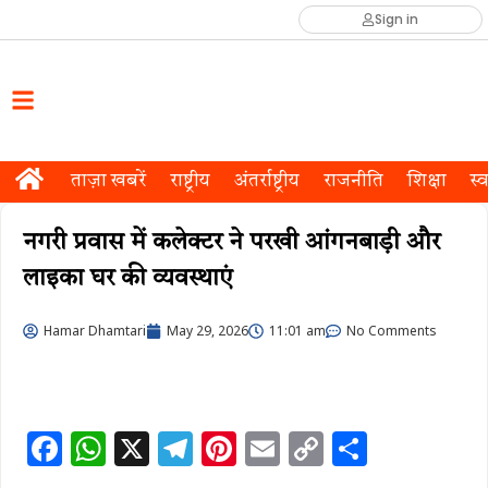
Sign in
ताज़ा खबरें
राष्ट्रीय
अंतर्राष्ट्रीय
राजनीति
शिक्षा
स्व
नगरी प्रवास में कलेक्टर ने परखी आंगनबाड़ी और
लाइका घर की व्यवस्थाएं
Hamar Dhamtari
May 29, 2026
11:01 am
No Comments
F
W
X
T
Pi
E
C
S
a
h
el
n
m
o
h