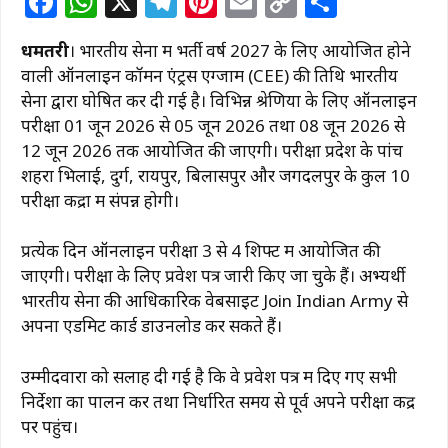
F
W
X
T
Pi
E
C
S
a
h
el
n
m
o
h
धमतरी
। भारतीय सेना में भर्ती वर्ष 2027 के लिए आयोजित होने
c
at
e
te
ai
p
ar
वाली ऑनलाइन कॉमन एंट्रेंस एग्जाम (CEE) की तिथि भारतीय
e
s
g
re
l
y
e
सेना द्वारा घोषित कर दी गई है। विभिन्न श्रेणियों के लिए ऑनलाइन
b
A
ra
st
Li
परीक्षा 01 जून 2026 से 05 जून 2026 तथा 08 जून 2026 से
12 जून 2026 तक आयोजित की जाएगी। परीक्षा प्रदेश के पांच
o
p
m
n
शहरों भिलाई, दुर्ग, रायपुर, बिलासपुर और जगदलपुर के कुल 10
o
p
k
परीक्षा केंद्रों में संपन्न होगी।
k
प्रत्येक दिन ऑनलाइन परीक्षा 3 से 4 शिफ्ट में आयोजित की
जाएगी। परीक्षा के लिए प्रवेश पत्र जारी किए जा चुके हैं। अभ्यर्थी
भारतीय सेना की आधिकारिक वेबसाइट Join Indian Army से
अपना एडमिट कार्ड डाउनलोड कर सकते हैं।
उम्मीदवारों को सलाह दी गई है कि वे प्रवेश पत्र में दिए गए सभी
निर्देशों का पालन करें तथा निर्धारित समय से पूर्व अपने परीक्षा केंद्र
पर पहुंचें।