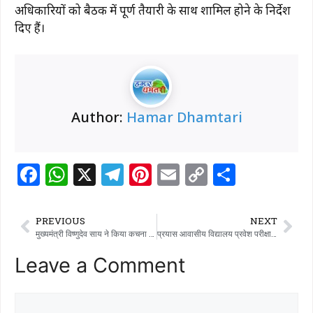
o
p
k
अधिकारियों को बैठक में पूर्ण तैयारी के साथ शामिल होने के निर्देश
k
दिए हैं।
Author:
Hamar Dhamtari
F
W
X
T
Pi
E
C
S
a
h
el
n
m
o
h
c
at
e
te
ai
p
ar
PREVIOUS
NEXT
e
s
g
re
l
y
e
मुख्यमंत्री विष्णुदेव साय ने किया कचना रेलवे ओवरब्रिज का लोकार्पण
प्रयास आवासीय विद्यालय प्रवेश परीक्षा: मॉडल उत्तर जारी
b
A
ra
st
Li
Leave a Comment
o
p
m
n
o
p
k