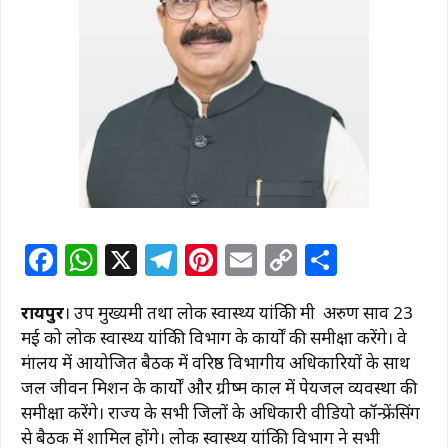
F
W
X
T
Pi
E
C
S
a
h
el
n
m
o
h
रायपुर
। उप मुख्यमंत्री तथा लोक स्वास्थ्य यांत्रिकी मंत्री अरुण साव 23
c
at
e
te
ai
p
ar
मई को लोक स्वास्थ्य यांत्रिकी विभाग के कार्यों की समीक्षा करेंगे। वे
e
s
g
re
l
y
e
मंत्रालय में आयोजित बैठक में वरिष्ठ विभागीय अधिकारियों के साथ
b
A
ra
st
Li
जल जीवन मिशन के कार्यों और ग्रीष्म काल में पेयजल व्यवस्था की
o
p
m
n
समीक्षा करेंगे। राज्य के सभी जिलों के अधिकारी वीडियो कॉन्फ्रेंसिंग
से बैठक में शामिल होंगे। लोक स्वास्थ्य यांत्रिकी विभाग ने सभी