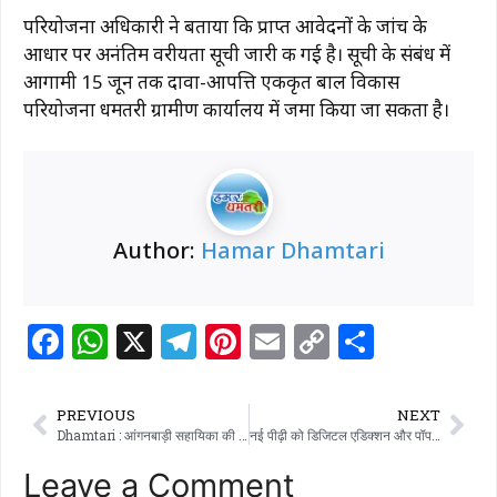
b
A
ra
st
Li
परियोजना अधिकारी ने बताया कि प्राप्त आवेदनों के जांच के
o
p
m
n
आधार पर अनंतिम वरीयता सूची जारी की गई है। सूची के संबंध में
o
p
k
आगामी 15 जून तक दावा-आपत्ति एकीकृत बाल विकास
k
परियोजना धमतरी ग्रामीण कार्यालय में जमा किया जा सकता है।
Author:
Hamar Dhamtari
F
W
X
T
Pi
E
C
S
a
h
el
n
m
o
h
c
at
e
te
ai
p
ar
PREVIOUS
NEXT
e
s
g
re
l
y
e
Dhamtari : आंगनबाड़ी सहायिका की भर्ती के लिए अंतिम सूची जारी
नई पीढ़ी को डिजिटल एडिक्शन और पॉपकॉर्न स्टेटस से बाहर निकलने की आवश्यकता है – रमेन डेका
b
A
ra
st
Li
Leave a Comment