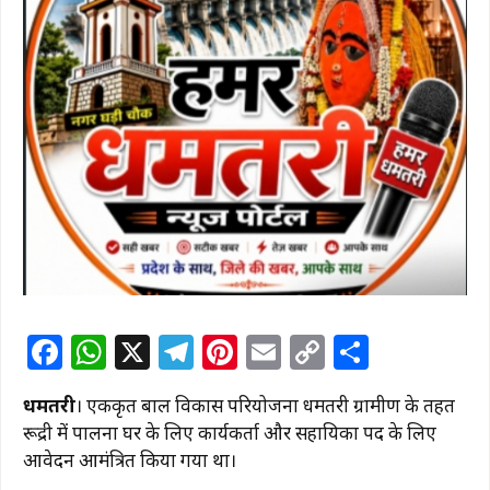
F
W
X
T
Pi
E
C
S
a
h
el
n
m
o
h
धमतरी
। एकीकृत बाल विकास परियोजना धमतरी ग्रामीण के तहत
c
at
e
te
ai
p
ar
रूद्री में पालना घर के लिए कार्यकर्ता और सहायिका पद के लिए
e
s
g
re
l
y
e
आवेदन आमंत्रित किया गया था।