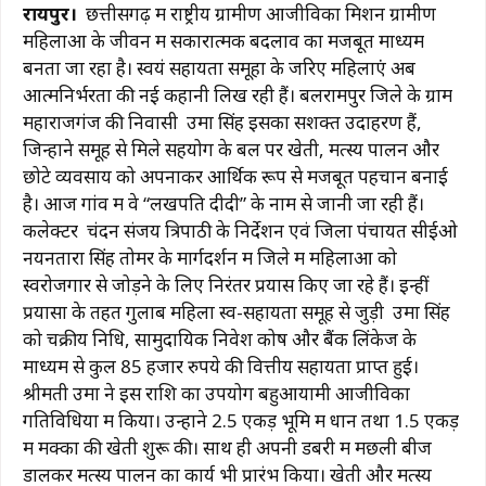
रायपुर।
छत्तीसगढ़ में राष्ट्रीय ग्रामीण आजीविका मिशन ग्रामीण
c
at
e
te
ai
p
ar
महिलाओं के जीवन में सकारात्मक बदलाव का मजबूत माध्यम
e
s
g
re
l
y
e
बनता जा रहा है। स्वयं सहायता समूहों के जरिए महिलाएं अब
b
A
ra
st
Li
आत्मनिर्भरता की नई कहानी लिख रही हैं। बलरामपुर जिले के ग्राम
महाराजगंज की निवासी उमा सिंह इसका सशक्त उदाहरण हैं,
o
p
m
n
जिन्होंने समूह से मिले सहयोग के बल पर खेती, मत्स्य पालन और
o
p
k
छोटे व्यवसाय को अपनाकर आर्थिक रूप से मजबूत पहचान बनाई
k
है। आज गांव में वे “लखपति दीदी” के नाम से जानी जा रही हैं।
कलेक्टर चंदन संजय त्रिपाठी के निर्देशन एवं जिला पंचायत सीईओ
नयनतारा सिंह तोमर के मार्गदर्शन में जिले में महिलाओं को
स्वरोजगार से जोड़ने के लिए निरंतर प्रयास किए जा रहे हैं। इन्हीं
प्रयासों के तहत गुलाब महिला स्व-सहायता समूह से जुड़ी उमा सिंह
को चक्रीय निधि, सामुदायिक निवेश कोष और बैंक लिंकेज के
माध्यम से कुल 85 हजार रुपये की वित्तीय सहायता प्राप्त हुई।
श्रीमती उमा ने इस राशि का उपयोग बहुआयामी आजीविका
गतिविधियों में किया। उन्होंने 2.5 एकड़ भूमि में धान तथा 1.5 एकड़
में मक्का की खेती शुरू की। साथ ही अपनी डबरी में मछली बीज
डालकर मत्स्य पालन का कार्य भी प्रारंभ किया। खेती और मत्स्य