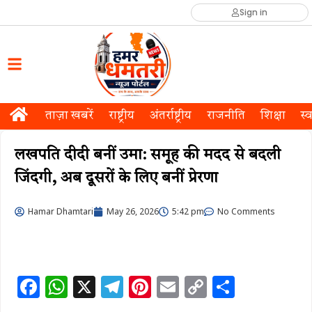
Sign in
ताज़ा खबरें
राष्ट्रीय
अंतर्राष्ट्रीय
राजनीति
शिक्षा
स्व
लखपति दीदी बनीं उमा: समूह की मदद से बदली
जिंदगी, अब दूसरों के लिए बनीं प्रेरणा
Hamar Dhamtari
May 26, 2026
5:42 pm
No Comments
F
W
X
T
Pi
E
C
S
a
h
el
n
m
o
h