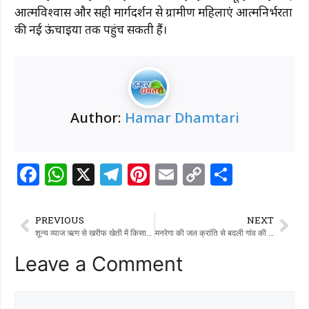
आत्मविश्वास और सही मार्गदर्शन से ग्रामीण महिलाएं आत्मनिर्भरता
की नई ऊंचाइयों तक पहुंच सकती हैं।
Author:
Hamar Dhamtari
F
W
X
T
Pi
E
C
S
a
h
el
n
m
o
h
c
at
e
te
ai
p
ar
PREVIOUS
NEXT
e
s
g
re
l
y
e
शून्य व्याज ऋण से खरीफ खेती में किसानों को मिल रहा संबल
मनरेगा की जल क्रांति से बदली गांव की तकदीर
b
A
ra
st
Li
Leave a Comment
o
p
m
n
o
p
k