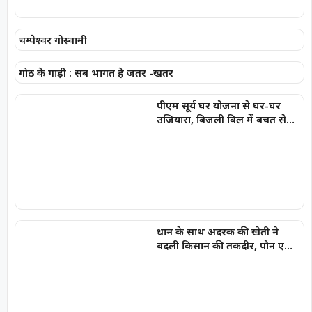
चम्पेश्वर गोस्वामी
गोठ के गाड़ी : सब भागत हे जतर -खतर
पीएम सूर्य घर योजना से घर-घर
उजियारा, बिजली बिल में बचत से
परिवारों को मिल रहा आर्थिक संबल
धान के साथ अदरक की खेती ने
बदली किसान की तकदीर, पौन एकड़
से कमाया लाखों का मुनाफा