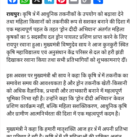
a
h
el
n
m
o
h
रायपुर
। कृषि क्षेत्र में आधुनिक तकनीकों के उपयोग को बढ़ावा देने
c
at
e
te
ai
p
ar
तथा महिला किसानों को तकनीकी रूप से सशक्त बनाने की दिशा में
e
s
g
re
l
y
e
एक महत्वपूर्ण पहल के तहत ‘ड्रोन दीदी अभियान’ अंतर्गत महिला
b
A
ra
st
Li
कृषकों का 5 सदस्यीय दल ड्रोन पायलट प्रशिक्षण प्राप्त करने के लिए
रायपुर रवाना हुआ। मुख्यमंत्री विष्णुदेव साय ने आज कुनकुरी स्थित
o
p
m
n
कृषि महाविद्यालय एवं अनुसंधान केंद्र परिसर से दल को हरी झंडी
o
p
k
दिखाकर रवाना किया तथा सभी प्रतिभागियों को शुभकामनाएं दीं।
k
इस अवसर पर मुख्यमंत्री श्री साय ने कहा कि कृषि क्षेत्र में तकनीक का
समावेश समय की आवश्यकता है और ड्रोन तकनीक खेती-किसानी
को अधिक वैज्ञानिक, प्रभावी और लाभकारी बनाने में महत्वपूर्ण
भूमिका निभा रही है। उन्होंने कहा कि ‘ड्रोन दीदी अभियान’ केवल
प्रशिक्षण कार्यक्रम नहीं, बल्कि महिला सशक्तिकरण, आधुनिक कृषि
और ग्रामीण आत्मनिर्भरता की दिशा में एक महत्वपूर्ण कदम है।
मुख्यमंत्री ने कहा कि हमारी मातृशक्ति आज हर क्षेत्र में अपनी प्रतिभा
का परिचय दे रही है। कृषि क्षेत्र में भी महिलाओं की भूमिका अत्यंत