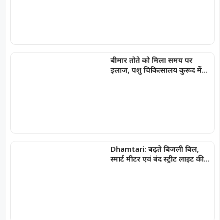
बीमार तोते को मिला समय पर
इलाज, पशु चिकित्सालय कुरूद में
बची नन्ही जान
Dhamtari: बढ़ते बिजली बिल,
स्मार्ट मीटर एवं बंद स्ट्रीट लाइट की
समस्याओं को लेकर जिला युवा
कांग्रेस ने किया विद्युत विभाग का
घेराव