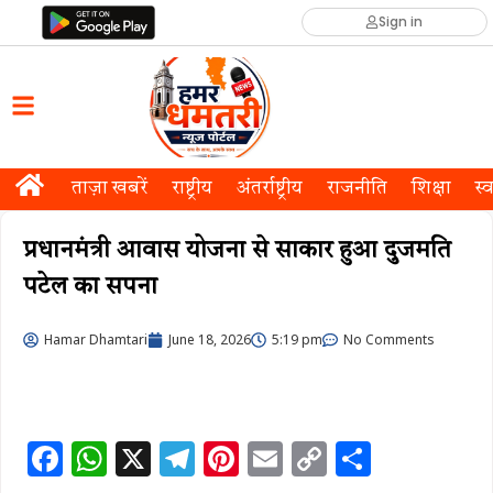
Sign in
ताज़ा खबरें
राष्ट्रीय
अंतर्राष्ट्रीय
राजनीति
शिक्षा
स्व
प्रधानमंत्री आवास योजना से साकार हुआ दुजमति
पटेल का सपना
Hamar Dhamtari
June 18, 2026
5:19 pm
No Comments
F
W
X
T
Pi
E
C
S