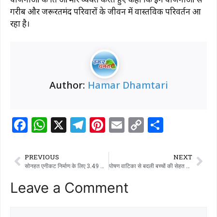
गरीब और जरूरतमंद परिवारों के जीवन में वास्तविक परिवर्तन आ
रहा है।
Author:
Hamar Dhamtari
F
W
X
T
Pi
E
C
S
a
h
el
n
m
o
h
c
at
e
te
ai
p
ar
PREVIOUS
NEXT
e
s
g
re
l
y
e
सोनहत एनीकट निर्माण के लिए 3.49 करोड़ रुपये स्वीकृत
पोषण वाटिका से बदली बच्चों की सेहत की तस्वीर
b
A
ra
st
Li
Leave a Comment
o
p
m
n