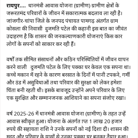
a
h
el
n
m
o
h
रायपुर….
प्रधानमंत्री आवास योजना (ग्रामीण) ग्रामीण क्षेत्रों के
c
at
e
te
ai
p
ar
जरूरतमंद परिवारों के जीवन में सकारात्मक बदलाव ला रही है।
e
s
g
re
l
y
e
जांजगीर-चांपा जिले के जनपद पंचायत पामगढ़ अंतर्गत ग्राम
b
A
ra
st
Li
कोसला की निवासी दुजमति पटेल की कहानी इस बात का जीवंत
उदाहरण है कि शासन की जनकल्याणकारी योजनाएं किस प्रकार
o
p
m
n
लोगों के सपनों को साकार कर रही हैं।
o
p
k
k
वर्षों तक सीमित संसाधनों और कठिन परिस्थितियों में जीवन यापन
करने वाली दुजमति पटेल के लिए पक्का घर केवल एक सपना था।
कच्चे मकान में रहने के कारण बरसात के दिनों में पानी टपकने, गर्मी
और ठंड में असुविधाओं तथा परिवार की सुरक्षा को लेकर हमेशा
चिंता बनी रहती थी। इसके बावजूद उन्होंने अपने परिवार के लिए
एक सुरक्षित और सम्मानजनक आशियाने का सपना संजोए रखा।
वर्ष 2025-26 में प्रधानमंत्री आवास योजना (ग्रामीण) के तहत उन्हें
आवास स्वीकृत हुआ। योजना के अंतर्गत प्राप्त 1 लाख 20 हजार
रुपये की सहायता राशि ने उनके सपनों को नई दिशा दी। शासन की
मदद और परिवार के प्रयासों से उनका पक्का घर बनकर तैयार हुआ।