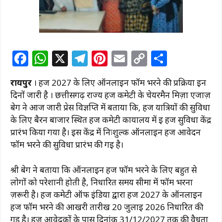
F
W
X
T
Pi
E
C
S
a
h
el
n
m
o
h
रायपुर
। हज 2027 के लिए ऑनलाइन फॉर्म भरने की प्रक्रिया इन
c
at
e
te
ai
p
ar
दिनों जारी है । छत्तीसगढ़ राज्य हज कमेटी के चेयरमैन मिर्ज़ा एजाज़
e
s
g
re
l
y
e
बेग ने आज जारी प्रेस विज्ञप्ति में बताया कि, हज यात्रियों की सुविधा
b
A
ra
st
Li
के लिए बैरन बाजार स्थित हज कमेटी कार्यालय में ई हज सुविधा केंद्र
प्रारंभ किया गया है। इस केंद्र में निःशुल्क ऑनलाइन हज आवेदन
o
p
m
n
फॉर्म भरने की सुविधा प्रारंभ की गई है।
o
p
k
k
श्री बेग ने बताया कि ऑनलाइन हज फॉर्म भरने के लिए बहुत से
लोगों को परेशानी होती है, निर्धारित समय सीमा में फॉर्म भरना
ज़रूरी है। हज कमेटी ऑफ इंडिया द्वारा हज 2027 के ऑनलाइन
हज फॉर्म भरने की आखरी तारीख 20 जुलाई 2026 निर्धारित की
गई है। हज आवेदकों के पास दिनांक 31/12/2027 तक की वैधता