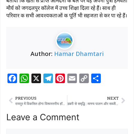
बताया कि खेती से प्राप्त आमदनी के बल पर वह अपनी पुत्री हेमवती
मौर्य को जगदलपुर कॉलेज में उच्च शिक्षा दिला रहे हैं। साथ ही
परिवार की सभी आवश्यकताओं की पूर्ति भी सहजता से कर पा रहे हैं।
Author:
Hamar Dhamtari
F
W
X
T
Pi
E
C
S
a
h
el
n
m
o
h
c
at
e
te
ai
p
ar
PREVIOUS
NEXT
e
s
g
re
l
y
e
रायपुर में विकसित होगा विश्वस्तरीय हॉस्पिटैलिटी एवं वेलनेस सेंटर
डबरी से समृद्धि : मत्स्य पालन और सब्जी उत्पादन से आत्मनिर्भर बने किसान वासम अब्बैया
b
A
ra
st
Li
Leave a Comment
o
p
m
n