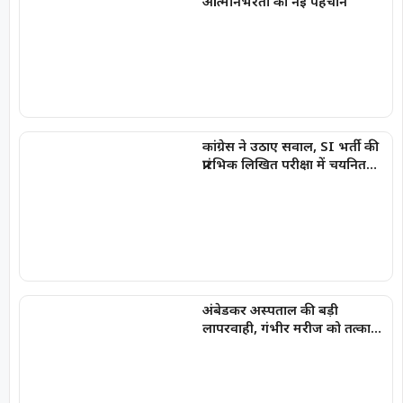
आत्मनिर्भरता की नई पहचान
कांग्रेस ने उठाए सवाल, SI भर्ती की
प्रारंभिक लिखित परीक्षा में चयनित
अभ्यर्थियों की सूची में
‘SPACERANI’ और ‘NEWS’ जैसे
नाम
अंबेडकर अस्पताल की बड़ी
लापरवाही, गंभीर मरीज को तत्काल
नहीं किया भर्ती