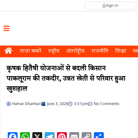
Sign in
ताज़ा खबरें
राष्ट्रीय
अंतर्राष्ट्रीय
राजनीति
शिक्षा
स्व
कृषक हितैषी योजनाओं से बदली किसान
पाकलूराम की तकदीर, उन्नत खेती से परिवार हुआ
खुशहाल
Hamar Dhamtari
June 3, 2026
3:37 pm
No Comments
F
W
X
T
Pi
E
C
S