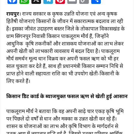
a
h
el
n
m
o
h
रायपुर
। राज्य सरकार की कृषक उन्नति योजना एवं अन्य कृषक
c
at
e
te
ai
p
ar
हितैषी योजनाएं किसानों के जीवन में सकारात्मक बदलाव ला रही
e
s
g
re
l
y
e
है। इसका जीवंत उदाहरण बस्तर जिले के तोकापाल विकासखंड के
b
A
ra
st
Li
ग्राम सिंगनपुर निवासी किसान पाकलूराम मौर्य हैं, जिन्होंने
आधुनिक कृषि तकनीकों और शासकीय योजनाओं का लाभ लेकर
o
p
m
n
अपनी खेती को लाभकारी व्यवसाय में बदल दिया है। पाकलूराम
o
p
k
मौर्य समर्थन मूल्य धान विक्रय कर अपनी फसल ऋण को भी हर
k
साल चुकता कर देते हैं, साथ ही प्रधानमंत्री किसान सम्मान निधि से
प्राप्त होने वाली सहायता राशि का भी उपयोग खेती-किसानी के
लिए करते हैं।
किसान क्रेडिट कार्ड के ब्याजमुक्त फसल ऋण से खेती हुई आसान
पाकलूराम मौर्य ने बताया कि वह अपनी साढ़े चार एकड़ कृषि भूमि
पर पिछले दो वर्षों से धान और मक्का की उन्नत खेती कर रहे हैं।
शासन की योजनाओं का लाभ और कृषि विभाग के मार्गदर्शन से
उनकी आय में लगातार वृद्धि हुई है, जिससे उनका परिवार आर्थिक