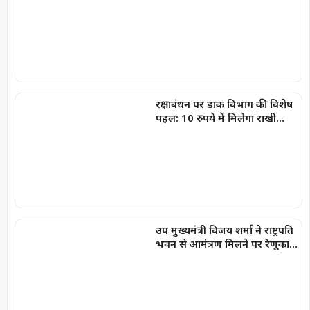
क्रियान्वयन , प्रत्येक पात्र व्यक्ति को
मिले शासन की योजनाओं का लाभ :
मुख्यमंत्री विष्णुदेव साय
रक्षाबंधन पर डाक विभाग की विशेष
पहल: 10 रुपये में मिलेगा राखी
लिफाफा, राखी डाक के लिए लगाई
गईं पीली विशेष पत्र पेटियां
उप मुख्यमंत्री विजय शर्मा ने राष्ट्रपति
भवन से आमंत्रण मिलने पर रेणुका
गोस्वामी को दी बधाई