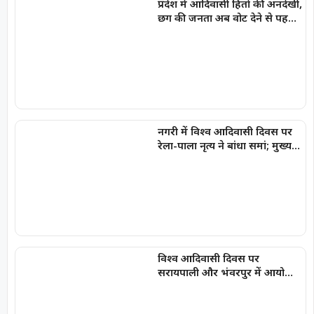
प्रदेश में आदिवासी हितों की अनदेखी,
छग की जनता अब वोट देने से पहले
सोचे -संजय सिंह
नगरी में विश्व आदिवासी दिवस पर
रेला-पाला नृत्य ने बांधा समां; मुख्य
वक्ता जितेंद्र मीणा ने समाज को
किया संबोधित
विश्व आदिवासी दिवस पर
सरायपाली और भंवरपुर में आयोजित
कार्यक्रमों में शामिल हुईं विधायक
चातुरी नंद