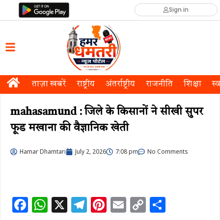
Sign in
ताज़ा खबरें
राष्ट्रीय
अंतर्राष्ट्रीय
राजनीति
शिक्षा
स्व
mahasamund : जिले के किसानों ने सीखी सुपर
फूड मखाना की वैज्ञानिक खेती
Hamar Dhamtari
July 2, 2026
7:08 pm
No Comments
F
W
X
T
Pi
E
C
S