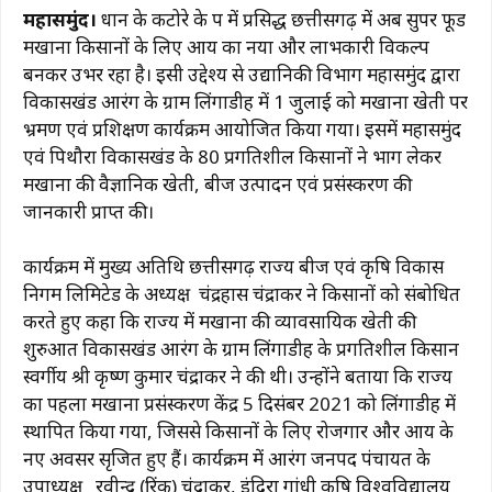
a
h
el
n
m
o
h
महासमुंद।
धान के कटोरे के रूप में प्रसिद्ध छत्तीसगढ़ में अब सुपर फूड
c
at
e
te
ai
p
ar
मखाना किसानों के लिए आय का नया और लाभकारी विकल्प
e
s
g
re
l
y
e
बनकर उभर रहा है। इसी उद्देश्य से उद्यानिकी विभाग महासमुंद द्वारा
b
A
ra
st
Li
विकासखंड आरंग के ग्राम लिंगाडीह में 1 जुलाई को मखाना खेती पर
भ्रमण एवं प्रशिक्षण कार्यक्रम आयोजित किया गया। इसमें महासमुंद
o
p
m
n
एवं पिथौरा विकासखंड के 80 प्रगतिशील किसानों ने भाग लेकर
o
p
k
मखाना की वैज्ञानिक खेती, बीज उत्पादन एवं प्रसंस्करण की
k
जानकारी प्राप्त की।
कार्यक्रम में मुख्य अतिथि छत्तीसगढ़ राज्य बीज एवं कृषि विकास
निगम लिमिटेड के अध्यक्ष चंद्रहास चंद्राकर ने किसानों को संबोधित
करते हुए कहा कि राज्य में मखाना की व्यावसायिक खेती की
शुरुआत विकासखंड आरंग के ग्राम लिंगाडीह के प्रगतिशील किसान
स्वर्गीय श्री कृष्ण कुमार चंद्राकर ने की थी। उन्होंने बताया कि राज्य
का पहला मखाना प्रसंस्करण केंद्र 5 दिसंबर 2021 को लिंगाडीह में
स्थापित किया गया, जिससे किसानों के लिए रोजगार और आय के
नए अवसर सृजित हुए हैं। कार्यक्रम में आरंग जनपद पंचायत के
उपाध्यक्ष रवीन्द्र (रिंकू) चंद्राकर, इंदिरा गांधी कृषि विश्वविद्यालय