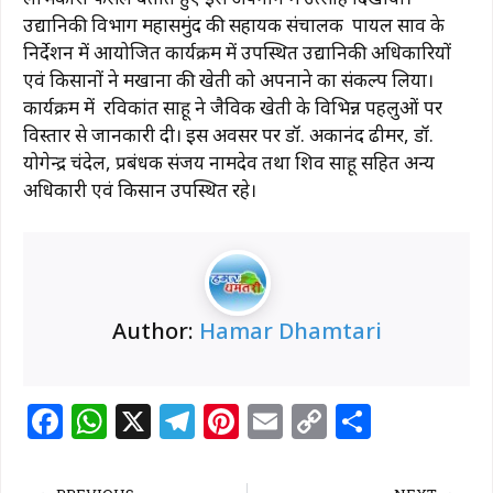
उद्यानिकी विभाग महासमुंद की सहायक संचालक पायल साव के
निर्देशन में आयोजित कार्यक्रम में उपस्थित उद्यानिकी अधिकारियों
एवं किसानों ने मखाना की खेती को अपनाने का संकल्प लिया।
कार्यक्रम में रविकांत साहू ने जैविक खेती के विभिन्न पहलुओं पर
विस्तार से जानकारी दी। इस अवसर पर डॉ. अकानंद ढीमर, डॉ.
योगेन्द्र चंदेल, प्रबंधक संजय नामदेव तथा शिव साहू सहित अन्य
अधिकारी एवं किसान उपस्थित रहे।
Author:
Hamar Dhamtari
F
W
X
T
Pi
E
C
S
a
h
el
n
m
o
h
c
at
e
te
ai
p
ar