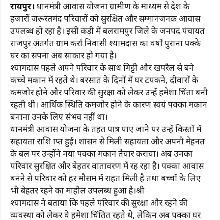
रायपुर।
प्रधानमंत्री आवास योजना ग्रामीण के माध्यम से प्रदेश के
c
at
e
te
ai
p
ar
हजारों जरूरतमंद परिवारों को सुरक्षित और सम्मानजनक आवास
e
s
g
re
l
y
e
उपलब्ध हो रहा है। इसी कड़ी में बलरामपुर जिले के जनपद पंचायत
b
A
ra
st
Li
राजपुर अंतर्गत ग्राम कर्रा निवासी श्यामदास का वर्षों पुराना पक्के
घर का सपना अब साकार हो गया है।
o
p
m
n
श्यामदास पहले अपने परिवार के साथ मिट्टी और खपरैल से बने
o
p
k
कच्चे मकान में रहते थे। बरसात के दिनों में घर टपकने, दीवारों के
k
कमजोर होने और परिवार की सुरक्षा को लेकर उन्हें हमेशा चिंता बनी
रहती थी। आर्थिक स्थिति कमजोर होने के कारण स्वयं पक्का मकान
बनाना उनके लिए संभव नहीं था।
प्रधानमंत्री आवास योजना के तहत पात्र पाए जाने पर उन्हें किस्तों में
सहायता राशि प्राप्त हुई। शासन से मिली सहायता और अपनी मेहनत
के बल पर उन्होंने नया पक्का मकान तैयार कराया। अब उनका
परिवार सुरक्षित और बेहतर वातावरण में रह रहा है। पक्का आवास
बनने से परिवार को हर मौसम में राहत मिली है तथा बच्चों के लिए
भी बेहतर रहने का माहौल उपलब्ध हुआ है।श्री
श्यामदास ने बताया कि पहले परिवार की सुरक्षा और रहने की
व्यवस्था को लेकर वे हमेशा चिंतित रहते थे, लेकिन अब पक्का घर