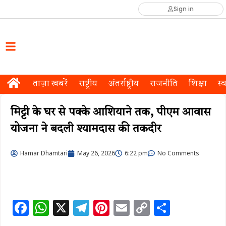
Sign in
ताज़ा खबरें
राष्ट्रीय
अंतर्राष्ट्रीय
राजनीति
शिक्षा
स्व
मिट्टी के घर से पक्के आशियाने तक, पीएम आवास
योजना ने बदली श्यामदास की तकदीर
Hamar Dhamtari
May 26, 2026
6:22 pm
No Comments
F
W
X
T
Pi
E
C
S
a
h
el
n
m
o
h