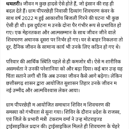
धमतरी।
जीवन में कुछ हादसे ऐसे होते हैं, जो इंसान की राह ही
c
at
e
te
ai
p
ar
बदल देते हैं। ग्राम पीपरछेड़ी निवासी दिव्यांग शिवचरण कंवर के
e
s
g
re
l
y
e
साथ वर्ष 2022 में हुई आकाशीय बिजली गिरने की घटना भी कुछ
b
A
ra
st
Li
ऐसी ही थी। इस दुर्घटना में उनके दोनों पैर गंभीर रूप से प्रभावित हो
गए। एक मेहनतकश और आत्मसम्मान के साथ जीवन जीने वाले
o
p
m
n
शिवचरण अचानक दूसरों पर निर्भर हो गए। घर से बाहर निकलना तो
o
p
k
दूर, दैनिक जीवन के सामान्य कार्य भी उनके लिए कठिन हो गए थे।
k
परिवार की आर्थिक स्थिति पहले से ही कमजोर थी। ऐसे में शारीरिक
असमर्थता ने उनकी परेशानियों को और बढ़ा दिया। कई बार उन्हें यह
चिंता सताने लगी थी कि अब उनका जीवन कैसे आगे बढ़ेगा। लेकिन
छत्तीसगढ़ शासन द्वारा आयोजित सुशासन तिहार उनके जीवन में
नई उम्मीद और आत्मविश्वास लेकर आया।
ग्राम पीपरछेड़ी में आयोजित समाधान शिविर में शिवचरण की
समस्या को गंभीरता से सुना गया। शिविर के दौरान प्रदेश के राजस्व,
एवं जिले के प्रभारी मंत्री टंकराम वर्मा ने उन्हें मोटराइज्ड
ट्राईसाइकिल प्रदान की। ट्राईसाइकिल मिलते ही शिवचरण के चेहरे