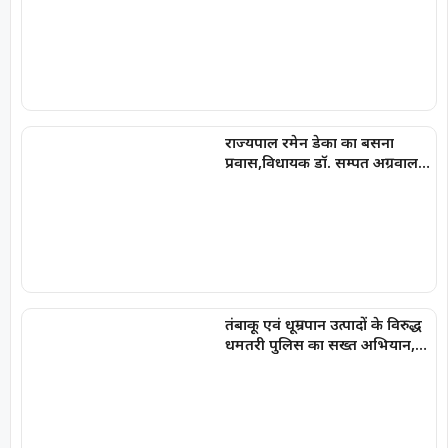
अलर्ट जारी
राज्यपाल रमेन डेका का बसना
प्रवास,विधायक डॉ. सम्पत अग्रवाल
के निवास ‘नीलांचल भवन’ में पुष्प
वर्षा से हुआ भव्य स्वागत
तंबाकू एवं धूम्रपान उत्पादों के विरुद्ध
धमतरी पुलिस का सख्त अभियान,
100 प्रकरण दर्ज, 20,000 रूपये की
चालानी कार्यवाही