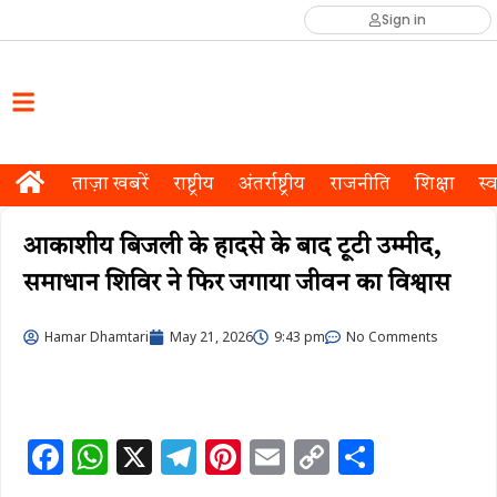
Sign in
ताज़ा खबरें
राष्ट्रीय
अंतर्राष्ट्रीय
राजनीति
शिक्षा
स्व
आकाशीय बिजली के हादसे के बाद टूटी उम्मीद,
समाधान शिविर ने फिर जगाया जीवन का विश्वास
Hamar Dhamtari
May 21, 2026
9:43 pm
No Comments
F
W
X
T
Pi
E
C
S
a
h
el
n
m
o
h