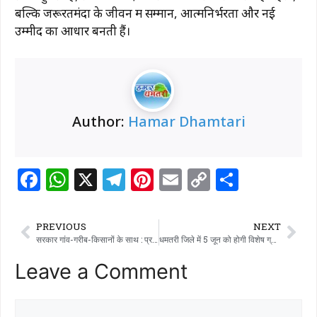
बल्कि जरूरतमंदों के जीवन में सम्मान, आत्मनिर्भरता और नई
उम्मीद का आधार बनती हैं।
Author:
Hamar Dhamtari
F
W
X
T
Pi
E
C
S
a
h
el
n
m
o
h
c
at
e
te
ai
p
ar
PREVIOUS
NEXT
e
s
g
re
l
y
e
सरकार गांव-गरीब-किसानों के साथ : प्रभारी मंत्री टंकराम वर्मा
धमतरी जिले में 5 जून को होगी विशेष ग्राम सभाएं, ठोस अपशिष्ट प्रबंधन नियम-2026 के प्रभावी क्रियान्वयन पर होगा मंथन
b
A
ra
st
Li
Leave a Comment
o
p
m
n
o
p
k