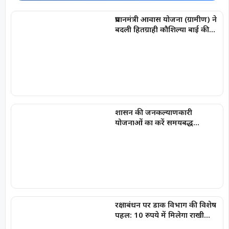
प्रधानमंत्री आवास योजना (ग्रामीण) ने
बदली हितग्राही कौशिल्या बाई की
जिंदगी
शासन की जनकल्याणकारी
योजनाओं का करें समयबद्ध
क्रियान्वयन , प्रत्येक पात्र व्यक्ति को
मिले शासन की योजनाओं का लाभ :
मुख्यमंत्री विष्णुदेव साय
रक्षाबंधन पर डाक विभाग की विशेष
पहल: 10 रुपये में मिलेगा राखी
लिफाफा, राखी डाक के लिए लगाई