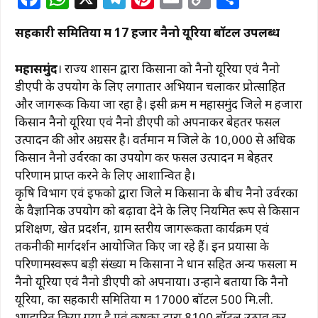
a
h
el
n
m
o
h
सहकारी समितियों में 17 हजार नैनो यूरिया बाॅटल उपलब्ध
c
at
e
te
ai
p
ar
e
s
g
re
l
y
e
महासमुंद
। राज्य शासन द्वारा किसानों को नैनो यूरिया एवं नैनो
b
A
ra
st
Li
डीएपी के उपयोग के लिए लगातार अभियान चलाकर प्रोत्साहित
और जागरूक किया जा रहा है। इसी क्रम में महासमुंद जिले में हजारों
o
p
m
n
किसान नैनो यूरिया एवं नैनो डीएपी को अपनाकर बेहतर फसल
o
p
k
उत्पादन की ओर अग्रसर है। वर्तमान में जिले के 10,000 से अधिक
k
किसान नैनो उर्वरकों का उपयोग कर फसल उत्पादन में बेहतर
परिणाम प्राप्त करने के लिए आशान्वित है।
कृषि विभाग एवं इफको द्वारा जिले में किसानों के बीच नैनो उर्वरकों
के वैज्ञानिक उपयोग को बढ़ावा देने के लिए नियमित रूप से किसान
प्रशिक्षण, खेत प्रदर्शन, ग्राम स्तरीय जागरूकता कार्यक्रम एवं
तकनीकी मार्गदर्शन आयोजित किए जा रहे हैं। इन प्रयासों के
परिणामस्वरूप बड़ी संख्या में किसानों ने धान सहित अन्य फसलों में
नैनो यूरिया एवं नैनो डीएपी को अपनाया। उन्होंने बताया कि नैनो
यूरिया, का सहकारी समितियों में 17000 बॉटल 500 मि.ली.
भण्डारित किया गया है एवं कृषकों द्वारा 8100 बॉटल उठाव कर