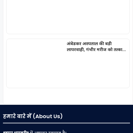
अभ्यर्थियों की सूची में
‘SPACERANI’ और ‘NEWS’ जैसे
नाम
अंबेडकर अस्पताल की बड़ी
लापरवाही, गंभीर मरीज को तत्काल
नहीं किया भर्ती
हमारे बारे में (About Us)