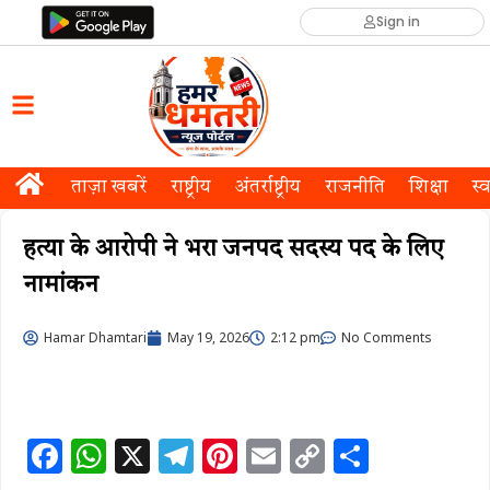
Sign in
ताज़ा खबरें
राष्ट्रीय
अंतर्राष्ट्रीय
राजनीति
शिक्षा
स्व
हत्या के आरोपी ने भरा जनपद सदस्य पद के लिए
नामांकन
Hamar Dhamtari
May 19, 2026
2:12 pm
No Comments
F
W
X
T
Pi
E
C
S