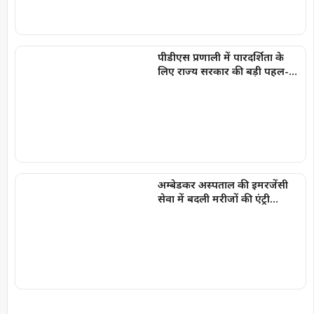
पीडीएस प्रणाली में पारदर्शिता के
लिए राज्य सरकार की बड़ी पहल-
रायपुर, दुर्ग और बिलासपुर में तीन
‘अन्नपूर्ति ग्रेन एटीएम‘ का शुभारंभ
अम्बेडकर अस्पताल की इमरजेंसी
सेवा में बदली मरीजों की एंट्री
व्यवस्था, गंभीर मरीजों को सीएमओ
कक्ष से मिलेगा सीधा प्रवेश