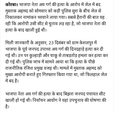
a
h
el
n
m
o
h
कोरबा।
भाजपा नेता अक्षय गर्ग की हत्या के आरोप में जेल में बंद
c
at
e
te
ai
p
ar
मुस्ताक अहमद को सोमवार को कड़ी पुलिस सुरक्षा के बीच जेल से
e
s
g
re
l
y
e
निकालकर नामांकन भरवाने लाया गया। सबसे हैरानी की बात यह
b
A
ra
st
Li
रही कि आरोपी उसी सीट से चुनाव लड़ रहा है, जो भाजपा नेता की
हत्या के बाद खाली हुई थी।
o
p
m
n
o
p
k
मिली जानकारी के अनुसार, 23 दिसंबर को ग्राम केशलपुर में
k
भाजपा के पूर्व जनपद उपाध्यक्ष अक्षय गर्ग की दिनदहाड़े हत्या कर दी
गई थी। उन पर कुल्हाड़ी और चाकू से ताबड़तोड़ हमला कर हत्या कर
दी गई थी। पुलिस जांच में सामने आया था कि हत्या के पीछे
राजनीतिक रंजिश प्रमुख वजह थी। मामले में मुस्ताक अहमद को
मुख्य आरोपी बनाते हुए गिरफ्तार किया गया था, जो फिलहाल जेल
में बंद है।
भाजपा नेता अक्षय गर्ग की हत्या के बाद बिझरा जनपद पंचायत सीट
खाली हो गई थी। निर्वाचन आयोग ने यहां उपचुनाव की घोषणा की
है।