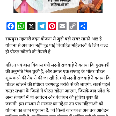
F
W
X
T
Pi
E
C
S
a
h
el
n
m
o
h
रायपुर
। महतारी वंदन योजना से जुड़ी बड़ी खबर सामने आई है.
c
at
e
te
ai
p
ar
योजना से अब तक नहीं जुड़ पाईं विवाहित महिलाओं के लिए जल्द
e
s
g
re
l
y
e
ही पोर्टल खोलने की तैयारी है.
b
A
ra
st
Li
महिला एवं बाल विकास मंत्री लक्ष्मी राजवाड़े ने बताया कि मुख्यमंत्री
o
p
m
n
की अनुमति मिल चुकी है, और अगले एक सप्ताह के भीतर पोर्टल
o
p
k
शुरू करने की तैयारी की जा रही है. मंत्री लक्ष्मी राजवाड़े ने बताया कि
k
पोर्टल खोलने की प्रक्रिया चरणबद्ध तरीके से की जाएगी. सबसे पहले
बस्तर संभाग के जिलों में पोर्टल खोला जाएगा, जिसके बाद प्रदेश के
अन्य संभागों में भी आवेदन और पंजीयन की सुविधा शुरू की
जाएगी. इस माध्यम से सरकार का उद्देश्य उन पात्र महिलाओं को
योजना का लाभ पहुंचाना है, जो किसी कारणवश अब तक आवेदन