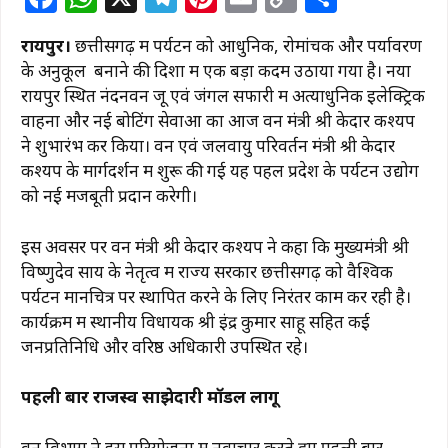
a
h
el
n
m
o
h
रायपुर।
छत्तीसगढ़ में पर्यटन को आधुनिक, रोमांचक और पर्यावरण
c
at
e
te
ai
p
ar
के अनुकूल बनाने की दिशा में एक बड़ा कदम उठाया गया है। नया
e
s
g
re
l
y
e
रायपुर स्थित नंदनवन जू एवं जंगल सफारी में अत्याधुनिक इलेक्ट्रिक
b
A
ra
st
Li
वाहनों और नई बोटिंग सेवाओं का आज वन मंत्री श्री केदार कश्यप
ने शुभारंभ कर किया। वन एवं जलवायु परिवर्तन मंत्री श्री केदार
o
p
m
n
कश्यप के मार्गदर्शन में शुरू की गई यह पहल प्रदेश के पर्यटन उद्योग
o
p
k
को नई मजबूती प्रदान करेगी।
k
इस अवसर पर वन मंत्री श्री केदार कश्यप ने कहा कि मुख्यमंत्री श्री
विष्णुदेव साय के नेतृत्व में राज्य सरकार छत्तीसगढ़ को वैश्विक
पर्यटन मानचित्र पर स्थापित करने के लिए निरंतर काम कर रही है।
कार्यक्रम में स्थानीय विधायक श्री इंद्र कुमार साहू सहित कई
जनप्रतिनिधि और वरिष्ठ अधिकारी उपस्थित रहे।
पहली बार राजस्व साझेदारी मॉडल लागू
वन विभाग ने इस परियोजना में नवाचार करते हुए पहली बार