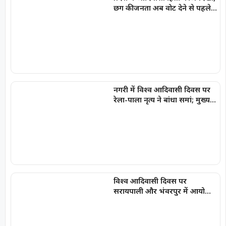
छग की जनता अब वोट देने से पहले
सोचे -संजय सिंह
नगरी में विश्व आदिवासी दिवस पर
रेला-पाला नृत्य ने बांधा समां; मुख्य
वक्ता जितेंद्र मीणा ने समाज को
किया संबोधित
विश्व आदिवासी दिवस पर
सरायपाली और भंवरपुर में आयोजित
कार्यक्रमों में शामिल हुईं विधायक
चातुरी नंद