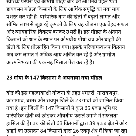
स्वास्थ्य परंपरा एवं औषधि पादप बोर्ड की अभिनव पहल ‘पैडी
e
s
g
re
l
y
e
डायवर्सन मॉडल’ किसानों के लिए आर्थिक समृद्धि का नया मार्ग
b
A
ra
st
Li
प्रशस्त कर रही है। पारंपरिक धान की खेती में बढ़ती लागत और
सीमित लाभ से जूझ रहे कृषकों के लिए यह योजना एक बेहद सफल
o
p
m
n
और व्यावहारिक विकल्प बनकर उभरी है। इस मॉडल के अंतर्गत
o
p
k
किसानों को धान के स्थान पर औषधीय पौधों वच और ब्राह्मी की
k
खेती के लिए प्रोत्साहित किया गया। इसके परिणामस्वरूप किसान
अब कम लागत में अधिक आय अर्जित कर रहे हैं और ग्रामीण
आत्मनिर्भरता की एक नई मिसाल पेश कर रहे हैं।
23 गांवों के 147 किसानों ने अपनाया नया मॉडल
बोर्ड की इस महत्वाकांक्षी योजना के तहत धमतरी, नारायणपुर,
कोंडागांव, बस्तर और रायपुर जिले के 23 गांवों को शामिल किया
गया है। इन जिलों के 147 किसानों ने कुल 65 एकड़ भूमि पर
पारंपरिक खेती को छोड़कर औषधीय फसलें उगाने में सफलता
हासिल की है। वच की खेती 63 किसानों द्वारा 39 एकड़ क्षेत्र में और
ब्राह्मी का उत्पादन 84 किसानों द्वारा 26 एकड़ क्षेत्र में किया जा रहा