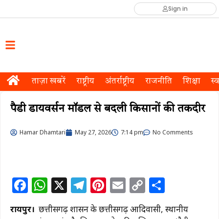
Sign in
ताज़ा खबरें
राष्ट्रीय
अंतर्राष्ट्रीय
राजनीति
शिक्षा
स्व
पैडी डायवर्सन मॉडल से बदली किसानों की तकदीर
Hamar Dhamtari
May 27, 2026
7:14 pm
No Comments
F
W
X
T
Pi
E
C
S
a
h
el
n
m
o
h
रायपुर।
छत्तीसगढ़ शासन के छत्तीसगढ़ आदिवासी, स्थानीय
c
at
e
te
ai
p
ar