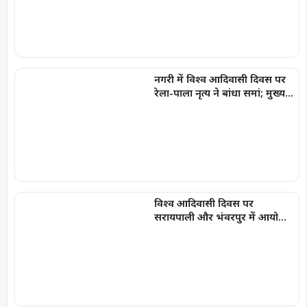
नगरी में विश्व आदिवासी दिवस पर
रेला-पाला नृत्य ने बांधा समां; मुख्य
वक्ता जितेंद्र मीणा ने समाज को
किया संबोधित
विश्व आदिवासी दिवस पर
सरायपाली और भंवरपुर में आयोजित
कार्यक्रमों में शामिल हुईं विधायक
चातुरी नंद