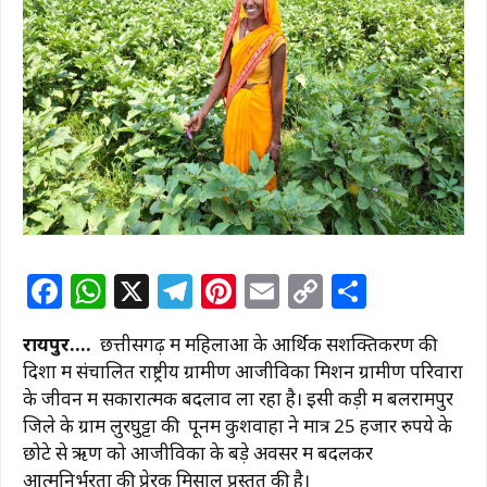
F
W
X
T
Pi
E
C
S
a
h
el
n
m
o
h
रायपुर….
छत्तीसगढ़ में महिलाओं के आर्थिक सशक्तिकरण की
c
at
e
te
ai
p
ar
दिशा में संचालित राष्ट्रीय ग्रामीण आजीविका मिशन ग्रामीण परिवारों
e
s
g
re
l
y
e
के जीवन में सकारात्मक बदलाव ला रहा है। इसी कड़ी में बलरामपुर
b
A
ra
st
Li
जिले के ग्राम लुरघुट्टा की पूनम कुशवाहा ने मात्र 25 हजार रुपये के
छोटे से ऋण को आजीविका के बड़े अवसर में बदलकर
o
p
m
n
आत्मनिर्भरता की प्रेरक मिसाल प्रस्तुत की है।