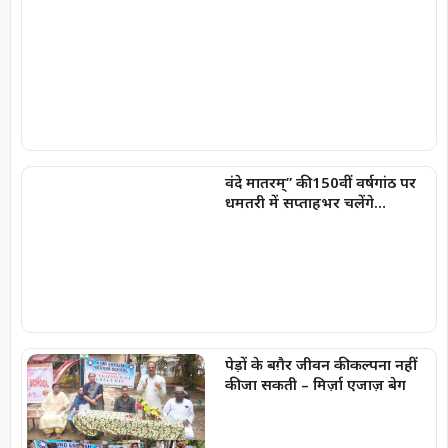
वंदे मातरम्” की 150वीं वर्षगांठ पर
धमतरी में सप्ताहभर चलेंगे
राष्ट्रभक्ति और सांस्कृतिक कार्यक्रम
पेड़ों के बग़ैर जीवन की कल्पना नहीं
की जा सकती – मिर्ज़ा एजाज़ बेग