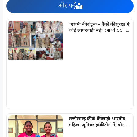
और पढ़ें
“एसपी की दोटूक – बैंकों की सुरक्षा में
कोई लापरवाही नहीं”: सभी CCTV
कैमरे 24×7 चालू एवं रिकॉर्डिंग मोड
में रखना अनिवार्य
छत्तीसगढ़ की दो खिलाड़ी भारतीय
महिला जूनियर हॉकी टीम में, चीन में
होने वाले एशिया कप में दिखाएंगी
दम