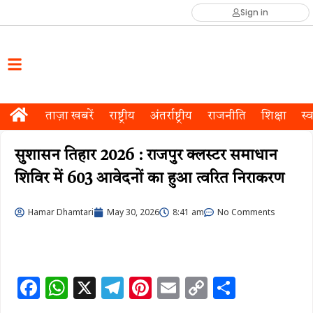
Sign in
ताज़ा खबरें
राष्ट्रीय
अंतर्राष्ट्रीय
राजनीति
शिक्षा
स्व
सुशासन तिहार 2026 : राजपुर क्लस्टर समाधान
शिविर में 603 आवेदनों का हुआ त्वरित निराकरण
Hamar Dhamtari
May 30, 2026
8:41 am
No Comments
F
W
X
T
Pi
E
C
S
a
h
el
n
m
o
h