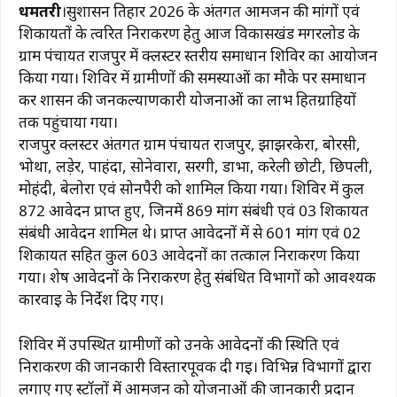
धमतरी
।सुशासन तिहार 2026 के अंतर्गत आमजन की मांगों एवं
c
at
e
te
ai
p
ar
शिकायतों के त्वरित निराकरण हेतु आज विकासखंड मगरलोड के
e
s
g
re
l
y
e
ग्राम पंचायत राजपुर में क्लस्टर स्तरीय समाधान शिविर का आयोजन
b
A
ra
st
Li
किया गया। शिविर में ग्रामीणों की समस्याओं का मौके पर समाधान
कर शासन की जनकल्याणकारी योजनाओं का लाभ हितग्राहियों
o
p
m
n
तक पहुंचाया गया।
o
p
k
राजपुर क्लस्टर अंतर्गत ग्राम पंचायत राजपुर, झाझरकेरा, बोरसी,
k
भोथा, लड़ेर, पाहंदा, सोनेवारा, सरगी, डाभा, करेली छोटी, छिपली,
मोहंदी, बेलोरा एवं सोनपैरी को शामिल किया गया। शिविर में कुल
872 आवेदन प्राप्त हुए, जिनमें 869 मांग संबंधी एवं 03 शिकायत
संबंधी आवेदन शामिल थे। प्राप्त आवेदनों में से 601 मांग एवं 02
शिकायत सहित कुल 603 आवेदनों का तत्काल निराकरण किया
गया। शेष आवेदनों के निराकरण हेतु संबंधित विभागों को आवश्यक
कार्रवाई के निर्देश दिए गए।
शिविर में उपस्थित ग्रामीणों को उनके आवेदनों की स्थिति एवं
निराकरण की जानकारी विस्तारपूर्वक दी गई। विभिन्न विभागों द्वारा
लगाए गए स्टॉलों में आमजन को योजनाओं की जानकारी प्रदान