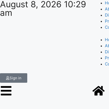
August 8, 2026 10:29
H
A
am
Di
Pr
C
H
A
Di
Pr
C
Sign in