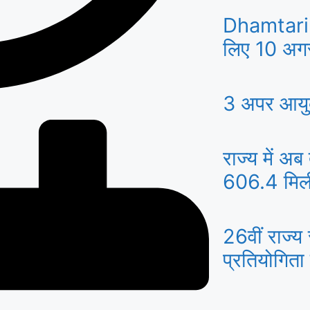
Dhamtari: 437 पदों पर भर्ती
लिए 10 अगस
मेला
3 अपर आयुक्
राज्य में
606.4 मिलीम
26वीं राज्य 
प्रतियोगिता
जीपीएम, 18
जुटेंगे प्रद