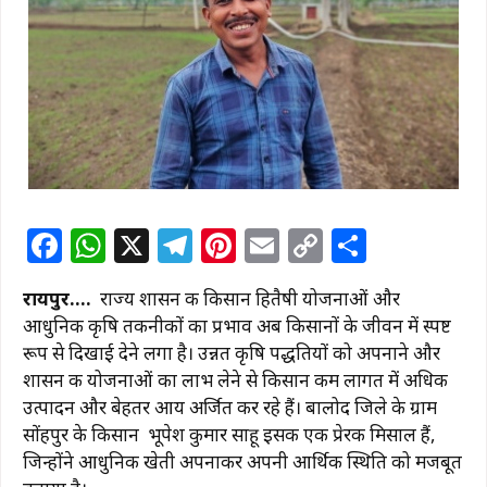
F
W
X
T
Pi
E
C
S
a
h
el
n
m
o
h
रायपुर….
राज्य शासन की किसान हितैषी योजनाओं और
c
at
e
te
ai
p
ar
आधुनिक कृषि तकनीकों का प्रभाव अब किसानों के जीवन में स्पष्ट
e
s
g
re
l
y
e
रूप से दिखाई देने लगा है। उन्नत कृषि पद्धतियों को अपनाने और
b
A
ra
st
Li
शासन की योजनाओं का लाभ लेने से किसान कम लागत में अधिक
उत्पादन और बेहतर आय अर्जित कर रहे हैं। बालोद जिले के ग्राम
o
p
m
n
सोंहपुर के किसान भूपेश कुमार साहू इसकी एक प्रेरक मिसाल हैं,
o
p
k
जिन्होंने आधुनिक खेती अपनाकर अपनी आर्थिक स्थिति को मजबूत