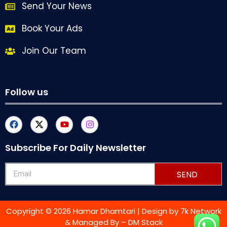
Send Your News
Book Your Ads
Join Our Team
Follow us
Subscribe For Daily Newsletter
SEND
Copyright © 2026 Hamar Dhamtari | Design by
7k Network
& Managed By –
DM Stack