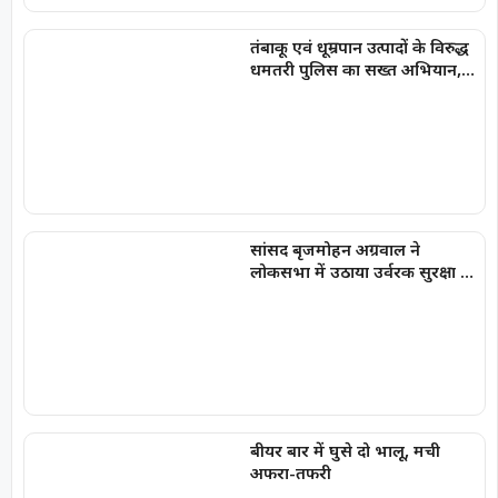
तंबाकू एवं धूम्रपान उत्पादों के विरुद्ध
धमतरी पुलिस का सख्त अभियान,
100 प्रकरण दर्ज, 20,000 रूपये की
चालानी कार्यवाही
सांसद बृजमोहन अग्रवाल ने
लोकसभा में उठाया उर्वरक सुरक्षा का
मुद्दा
बीयर बार में घुसे दो भालू, मची
अफरा-तफरी