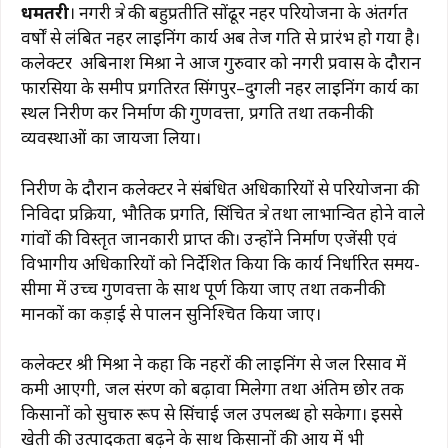
धमतरी
। नगरी क्षेत्र की बहुप्रतीक्षित सोंढूर नहर परियोजना के अंतर्गत
c
at
e
te
ai
p
ar
वर्षों से लंबित नहर लाइनिंग कार्य अब तेज गति से प्रारंभ हो गया है।
e
s
g
re
l
y
e
कलेक्टर अबिनाश मिश्रा ने आज गुरुवार को नगरी प्रवास के दौरान
b
A
ra
st
Li
फारसिया के समीप प्रगतिरत सिंगपुर–दुगली नहर लाइनिंग कार्य का
स्थल निरीक्षण कर निर्माण की गुणवत्ता, प्रगति तथा तकनीकी
o
p
m
n
व्यवस्थाओं का जायजा लिया।
o
p
k
k
निरीक्षण के दौरान कलेक्टर ने संबंधित अधिकारियों से परियोजना की
निविदा प्रक्रिया, भौतिक प्रगति, सिंचित क्षेत्र तथा लाभान्वित होने वाले
गांवों की विस्तृत जानकारी प्राप्त की। उन्होंने निर्माण एजेंसी एवं
विभागीय अधिकारियों को निर्देशित किया कि कार्य निर्धारित समय-
सीमा में उच्च गुणवत्ता के साथ पूर्ण किया जाए तथा तकनीकी
मानकों का कड़ाई से पालन सुनिश्चित किया जाए।
कलेक्टर श्री मिश्रा ने कहा कि नहरों की लाइनिंग से जल रिसाव में
कमी आएगी, जल संरक्षण को बढ़ावा मिलेगा तथा अंतिम छोर तक
किसानों को सुचारु रूप से सिंचाई जल उपलब्ध हो सकेगा। इससे
खेती की उत्पादकता बढ़ने के साथ किसानों की आय में भी