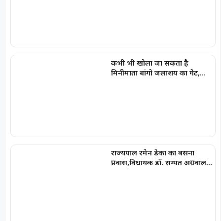
कभी भी खोला जा सकता है
मिनीमाता बांगो जलाशय का गेट,
अलर्ट जारी
राज्यपाल रमेन डेका का बसना
प्रवास,विधायक डॉ. सम्पत अग्रवाल
के निवास ‘नीलांचल भवन’ में पुष्प
वर्षा से हुआ भव्य स्वागत