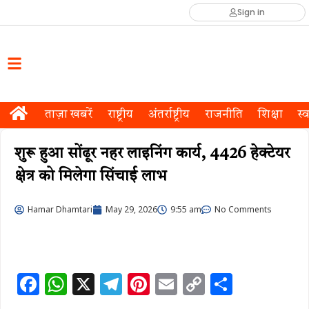
Sign in
ताज़ा खबरें
राष्ट्रीय
अंतर्राष्ट्रीय
राजनीति
शिक्षा
स्व
शुरू हुआ सोंढूर नहर लाइनिंग कार्य, 4426 हेक्टेयर
क्षेत्र को मिलेगा सिंचाई लाभ
Hamar Dhamtari
May 29, 2026
9:55 am
No Comments
F
W
X
T
Pi
E
C
S
a
h
el
n
m
o
h