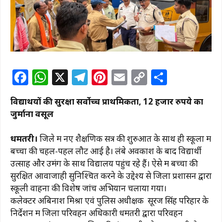
F
W
X
T
Pi
E
C
S
a
h
el
n
m
o
h
विद्यार्थियों की सुरक्षा सर्वाेच्च प्राथमिकता, 12 हजार रुपये का
c
at
e
te
ai
p
ar
जुर्माना वसूल
e
s
g
re
l
y
e
b
A
ra
st
Li
धमतरी।
जिले में नए शैक्षणिक सत्र की शुरुआत के साथ ही स्कूलों में
बच्चों की चहल-पहल लौट आई है। लंबे अवकाश के बाद विद्यार्थी
o
p
m
n
उत्साह और उमंग के साथ विद्यालय पहुंच रहे हैं। ऐसे में बच्चों की
o
p
k
सुरक्षित आवाजाही सुनिश्चित करने के उद्देश्य से जिला प्रशासन द्वारा
k
स्कूली वाहनों की विशेष जांच अभियान चलाया गया।
कलेक्टर अबिनाश मिश्रा एवं पुलिस अधीक्षक सूरज सिंह परिहार के
निर्देशन में जिला परिवहन अधिकारी धमतरी द्वारा परिवहन