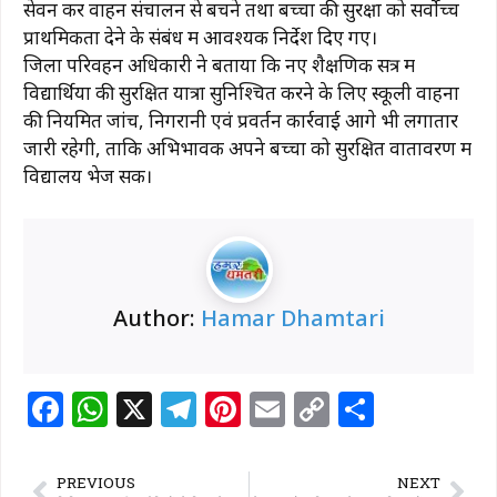
सेवन कर वाहन संचालन से बचने तथा बच्चों की सुरक्षा को सर्वाेच्च
प्राथमिकता देने के संबंध में आवश्यक निर्देश दिए गए।
जिला परिवहन अधिकारी ने बताया कि नए शैक्षणिक सत्र में
विद्यार्थियों की सुरक्षित यात्रा सुनिश्चित करने के लिए स्कूली वाहनों
की नियमित जांच, निगरानी एवं प्रवर्तन कार्रवाई आगे भी लगातार
जारी रहेगी, ताकि अभिभावक अपने बच्चों को सुरक्षित वातावरण में
विद्यालय भेज सकें।
Author:
Hamar Dhamtari
F
W
X
T
Pi
E
C
S
a
h
el
n
m
o
h
c
at
e
te
ai
p
ar
PREVIOUS
NEXT