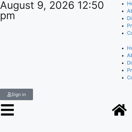
August 9, 2026 12:50
H
A
pm
Di
Pr
C
H
A
Di
Pr
C
Sign in