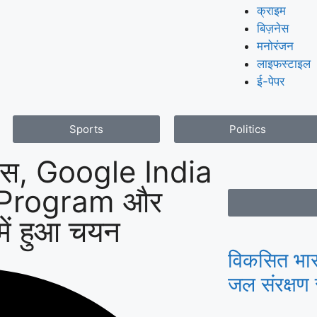
क्राइम
बिज़नेस
मनोरंजन
लाइफस्टाइल
ई-पेपर
Sports
Politics
िहास, Google India
Program और
ं हुआ चयन
विकसित भार
जल संरक्षण 