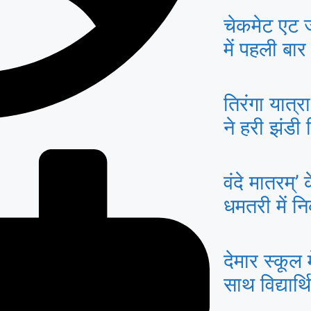
चेकमेट एट
में पहली बा
फिडे रेटेड 
तिरंगा यात्
ने हरी झंडी
वंदे मातरम्’ 
धमतरी में न
यात्रा
देमार स्कूल म
साथ विद्यार्
मार्गदर्शन