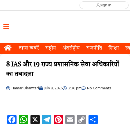
Sign in
ताज़ा खबरें
राष्ट्रीय
अंतर्राष्ट्रीय
राजनीति
शिक्षा
स्व
8 IAS और 19 राज्य प्रशासनिक सेवा अधिकारियों
का तबादला
Hamar Dhamtari
July 8, 2026
3:36 pm
No Comments
F
W
X
T
Pi
E
C
S
a
h
el
n
m
o
h