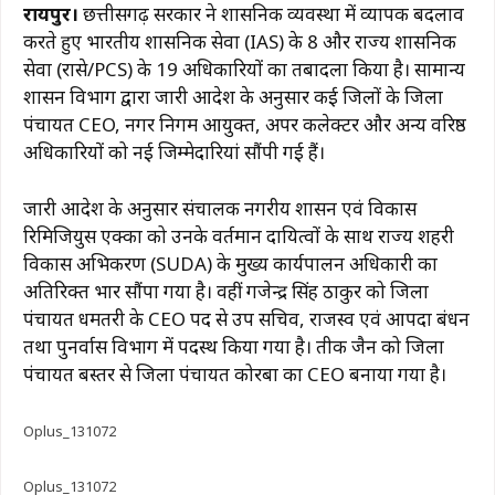
रायपुर।
छत्तीसगढ़ सरकार ने प्रशासनिक व्यवस्था में व्यापक बदलाव
c
at
e
te
ai
p
ar
करते हुए भारतीय प्रशासनिक सेवा (IAS) के 8 और राज्य प्रशासनिक
e
s
g
re
l
y
e
सेवा (राप्रसे/PCS) के 19 अधिकारियों का तबादला किया है। सामान्य
b
A
ra
st
Li
प्रशासन विभाग द्वारा जारी आदेश के अनुसार कई जिलों के जिला
पंचायत CEO, नगर निगम आयुक्त, अपर कलेक्टर और अन्य वरिष्ठ
o
p
m
n
अधिकारियों को नई जिम्मेदारियां सौंपी गई हैं।
o
p
k
k
जारी आदेश के अनुसार संचालक नगरीय प्रशासन एवं विकास
रिमिजियुस एक्का को उनके वर्तमान दायित्वों के साथ राज्य शहरी
विकास अभिकरण (SUDA) के मुख्य कार्यपालन अधिकारी का
अतिरिक्त प्रभार सौंपा गया है। वहीं गजेन्द्र सिंह ठाकुर को जिला
पंचायत धमतरी के CEO पद से उप सचिव, राजस्व एवं आपदा प्रबंधन
तथा पुनर्वास विभाग में पदस्थ किया गया है। प्रतीक जैन को जिला
पंचायत बस्तर से जिला पंचायत कोरबा का CEO बनाया गया है।
Oplus_131072
Oplus_131072