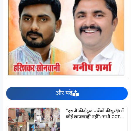
और पढ़ें
“एसपी की दोटूक – बैंकों की सुरक्षा में
कोई लापरवाही नहीं”: सभी CCTV
कैमरे 24×7 चालू एवं रिकॉर्डिंग मोड
में रखना अनिवार्य