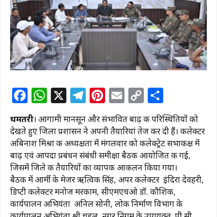
F
W
X
T
Pi
E
C
S
a
h
el
n
m
o
h
धमतरी
। आगामी मानसून और संभावित बाढ़ की परिस्थितियों को
c
at
e
te
ai
p
ar
देखते हुए जिला प्रशासन ने अपनी तैयारियां तेज कर दी हैं। कलेक्टर
e
s
g
re
l
y
e
अबिनाश मिश्रा की अध्यक्षता में मंगलवार को कलेक्ट्रेट सभाकक्ष में
b
A
ra
st
Li
बाढ़ एवं आपदा प्रबंधन संबंधी समीक्षा बैठक आयोजित की गई,
जिसमें जिले की तैयारियों का व्यापक आकलन किया गया।
o
p
m
n
बैठक में आर्मी के मेजर ऋत्विक सिंह, अपर कलेक्टर इंदिरा देवहरी,
o
p
k
डिप्टी कलेक्टर मनोज मरकाम, सीएमएचओ डॉ. कौशिक,
k
कार्यपालन अभियंता अनिल सोनी, लोक निर्माण विभाग के
कार्यपालन अभियंता श्री चहल, नगर निगम के उपायुक्त पी.सी.