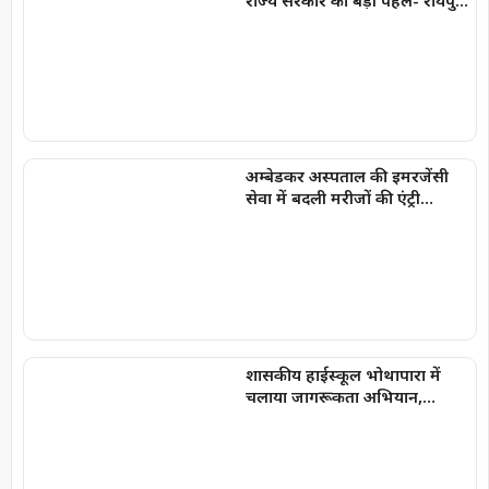
दुर्ग और बिलासपुर में तीन ‘अन्नपूर्ति
ग्रेन एटीएम‘ का शुभारंभ
अम्बेडकर अस्पताल की इमरजेंसी
सेवा में बदली मरीजों की एंट्री
व्यवस्था, गंभीर मरीजों को सीएमओ
कक्ष से मिलेगा सीधा प्रवेश
शासकीय हाईस्कूल भोथापारा में
चलाया जागरूकता अभियान,
विद्यार्थियों को साइबर अपराध,
यातायात नियम, डायल-112 एवं नए
कानूनों की दी गई जानकारी