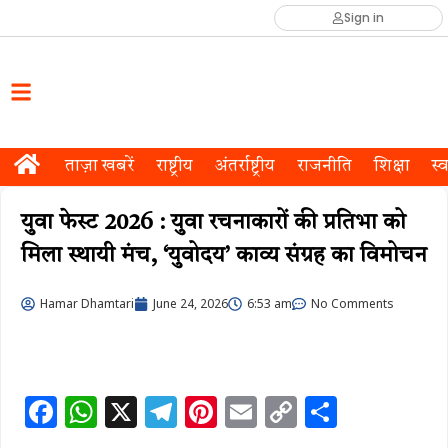
Sign in
ताज़ा खबरें
राष्ट्रीय
अंतर्राष्ट्रीय
राजनीति
शिक्षा
स्व
युवा फेस्ट 2026 : युवा रचनाकारों की प्रतिभा को
मिला स्थायी मंच, ‘युवोदय’ काव्य संग्रह का विमोचन
Hamar Dhamtari
June 24, 2026
6:53 am
No Comments
F
W
X
T
Pi
E
C
S
a
h
el
n
m
o
h