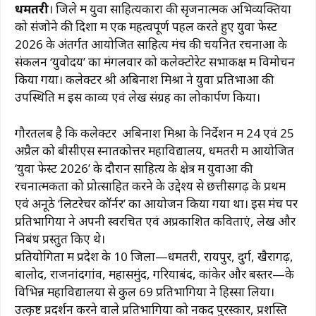
धमतरी
। जिले में युवा साहित्यकारों की सृजनात्मक अभिव्यक्तियों
c
at
e
te
ai
p
ar
को संजोने की दिशा में एक महत्वपूर्ण पहल करते हुए युवा फेस्ट
e
s
g
re
l
y
e
2026 के अंतर्गत आयोजित साहित्य मंच की चयनित रचनाओं के
b
A
ra
st
Li
संकलन ‘युवोदय’ का मंगलवार को कलेक्टोरेट सभाकक्ष में विमोचन
किया गया। कलेक्टर श्री अबिनाश मिश्रा ने युवा प्रतिभाओं की
o
p
m
n
उपस्थिति में इस काव्य एवं लेख संग्रह का लोकार्पण किया।
o
p
k
k
गौरतलब है कि कलेक्टर अबिनाश मिश्रा के निर्देशन में 24 एवं 25
अप्रैल को बीसीएस स्नातकोत्तर महाविद्यालय, धमतरी में आयोजित
‘युवा फेस्ट 2026’ के दौरान साहित्य के क्षेत्र में युवाओं की
रचनात्मकता को प्रोत्साहित करने के उद्देश्य से छत्तीसगढ़ के प्रथम
एवं अनूठे ‘लिटरेचर कॉर्नर’ का आयोजन किया गया था। इस मंच पर
प्रतिभागियों ने अपनी स्वरचित एवं अप्रकाशित कविताएं, लेख और
निबंध प्रस्तुत किए थे।
प्रतियोगिता में प्रदेश के 10 जिलों—धमतरी, रायपुर, दुर्ग, खैरागढ़,
बालोद, राजनांदगांव, महासमुंद, गरियाबंद, कांकेर और बस्तर—के
विभिन्न महाविद्यालयों से कुल 69 प्रतिभागियों ने हिस्सा लिया।
उत्कृष्ट प्रदर्शन करने वाले प्रतिभागियों को नकद पुरस्कार, प्रशस्ति