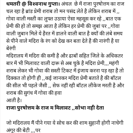
धमतरी @ विश्वनाथ गुप्ता।
अंचल छेत्र में राजा पुरषोत्तम का राज
c
at
e
te
ai
p
ar
चल रहा है ब्रांड प्रेमी शराब तो मन पसंद लेते है लेकिन शराब में ,,
e
s
g
re
l
y
e
गोवा वाली मस्ती का लुफ्त उठाया ऐसा महसूस कर रहे ,,बात एक
b
A
ra
st
Li
प्रेमी की हो तो समझ आता है लेकिन हर प्रेमी की जुबां पर ,,गोवा
वाली जुबान मिले ये हैरत में डालने वाली बात है क्यों की लंबे समय
o
p
m
n
से पीने वाले मदिरा के रंग को देख कर बता देते है की नारंगी है या
o
p
k
बेरंगी
k
मदिरालय में मदिरा की कमी है और ढाबों सहित जिले के अधिकतर
बार में भी मिलावट वाली दारू से अब चुके है मदिरा प्रेमी,,,महंगी
शराब लेकर भी गोवा की सस्ती टिकट में इंजाय करना पड़ रहा है तो
दिक्कत तो होगी ही ,,कई जानकर मदिरा प्रेमी बताते है की बॉटल
की सील भी पहले जैसी ,, सेफ नहीं रही बॉटल लीकेज मरती है और
शराब की सुगंध में गोवा की हवा
आती है।
राजा पुरषोत्तम के राज में मिलावट ,,सोभा नही देता
जो मदिरालय मैं पीने गया ये सोच कर की शाम सुहानी होगी नाचेगी
अंगूर की बेटी ,,,पर