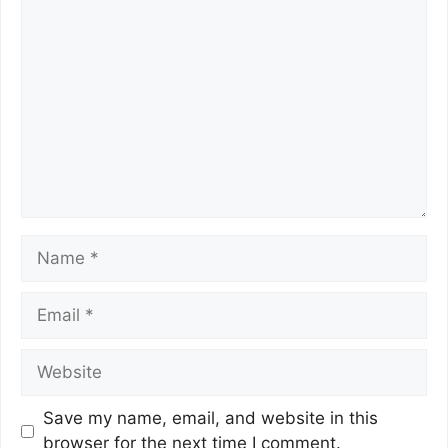
o
p
k
k
Save my name, email, and website in this
browser for the next time I comment.