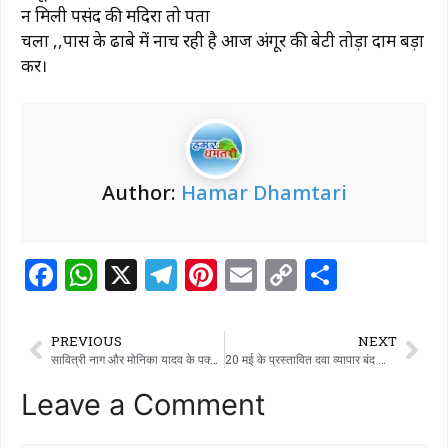
न मिली पसंद की मदिरा तो पता
चला ,,पास के ढाबे में नाच रही है आज अंगूर की बेटी तोड़ा दाम बड़ा
कर।
Author:
Hamar Dhamtari
F
W
X
T
Pi
E
C
S
a
h
el
n
m
o
h
c
at
e
te
ai
p
ar
PREVIOUS
NEXT
e
s
g
re
l
y
e
सावित्री नाग और मोनिका यादव के पक्के मकान का सपना हुआ पूरा
20 मई के प्रस्तावित दवा व्यापार बंद को लेकर जिला प्रशासन अलर्ट, अस्पताल और जन औषधि केन्द्र खुले रहेंगे, कलेक्टर अबिनाश मिश्रा ने दिए निर्देश
b
A
ra
st
Li
Leave a Comment
o
p
m
n