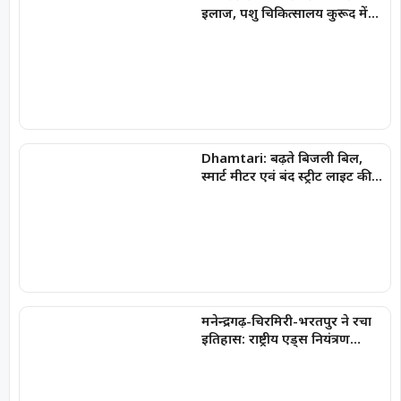
इलाज, पशु चिकित्सालय कुरूद में
बची नन्ही जान
Dhamtari: बढ़ते बिजली बिल,
स्मार्ट मीटर एवं बंद स्ट्रीट लाइट की
समस्याओं को लेकर जिला युवा
कांग्रेस ने किया विद्युत विभाग का
घेराव
मनेन्द्रगढ़-चिरमिरी-भरतपुर ने रचा
इतिहास: राष्ट्रीय एड्स नियंत्रण
कार्यक्रम में लक्ष्य हासिल करने वाला
छत्तीसगढ़ का पहला जिला बना