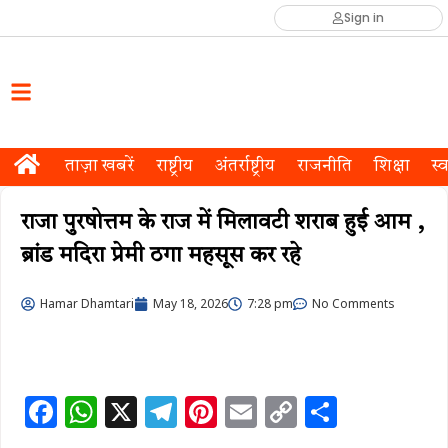
Sign in
ताज़ा खबरें
राष्ट्रीय
अंतर्राष्ट्रीय
राजनीति
शिक्षा
स्व
राजा पुरषोत्तम के राज में मिलावटी शराब हुई आम ,
ब्रांड मदिरा प्रेमी ठगा महसूस कर रहे
Hamar Dhamtari
May 18, 2026
7:28 pm
No Comments
F
W
X
T
Pi
E
C
S
a
h
el
n
m
o
h