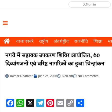
Sign in
ताज़ा खबरें
राष्ट्रीय
अंतर्राष्ट्रीय
राजनीति
शिक्षा
स्व
नगरी में सहायक उपकरण शिविर आयोजित, 60
दिव्यांगजनों एवं वरिष्ठ नागरिकों का हुआ चिन्हांकन
Hamar Dhamtari
June 25, 2026
8:20 am
No Comments
F
W
X
T
Pi
E
C
S
a
h
el
n
m
o
h