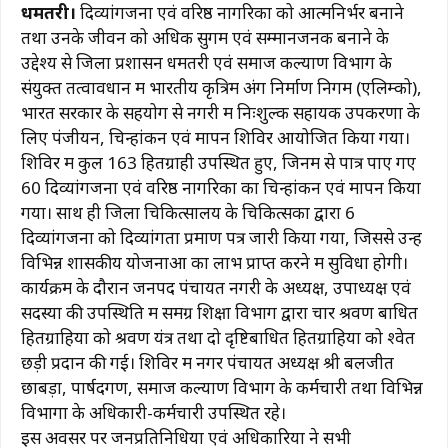
धमतरी।
दिव्यांगजनों एवं वरिष्ठ नागरिकों को आत्मनिर्भर बनाने
c
at
e
te
ai
p
ar
तथा उनके जीवन को अधिक सुगम एवं सम्मानजनक बनाने के
e
s
g
re
l
y
e
उद्देश्य से जिला प्रशासन धमतरी एवं समाज कल्याण विभाग के
b
A
ra
st
Li
संयुक्त तत्वावधान में भारतीय कृत्रिम अंग निर्माण निगम (एलिम्को),
भारत सरकार के सहयोग से नगरी में निःशुल्क सहायक उपकरणों के
o
p
m
n
लिए पंजीयन, चिन्हांकन एवं मापन शिविर आयोजित किया गया।
o
p
k
शिविर में कुल 163 हितग्राही उपस्थित हुए, जिनमें से पात्र पाए गए
k
60 दिव्यांगजनों एवं वरिष्ठ नागरिकों का चिन्हांकन एवं मापन किया
गया। साथ ही जिला चिकित्सालय के चिकित्सकों द्वारा 6
दिव्यांगजनों को दिव्यांगता प्रमाण पत्र जारी किया गया, जिससे उन्हें
विभिन्न शासकीय योजनाओं का लाभ प्राप्त करने में सुविधा होगी।
कार्यक्रम के दौरान जनपद पंचायत नगरी के अध्यक्ष, उपाध्यक्ष एवं
सदस्यों की उपस्थिति में समग्र शिक्षा विभाग द्वारा चार श्रवण बाधित
हितग्राहियों को श्रवण यंत्र तथा दो दृष्टिबाधित हितग्राहियों को श्वेत
छड़ी प्रदान की गई। शिविर में नगर पंचायत अध्यक्ष श्री बलजीत
छाबड़ा, पार्षदगण, समाज कल्याण विभाग के कर्मचारी तथा विभिन्न
विभागों के अधिकारी-कर्मचारी उपस्थित रहे।
इस अवसर पर जनप्रतिनिधियों एवं अधिकारियों ने सभी