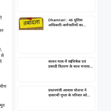
ों
Dhamtari : 46 पुलिस
अधिकारी-कर्मचारियों का
तबादला
ासन
न,
 से
ं
सावन मास में रुद्राभिषेक एवं
प्रसादी वितरण के साथ मनाया
गया धनंजय सार्वा का प्रथम
जन्मोत्सव
ामीण
प्रधानमंत्री आवास योजना ने
दासरथी गुप्ता के परिवार को
दिया पक्का आशियाना, बदली
र्त
जिंदगी की तस्वीर