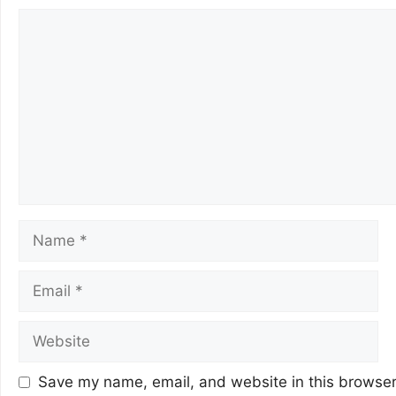
o
p
m
n
o
p
k
k
Save my name, email, and website in this browser