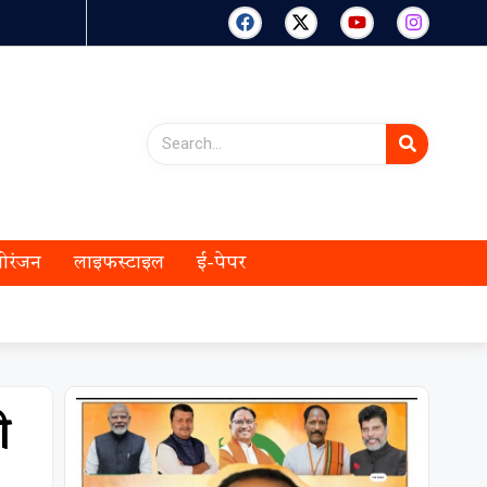
ोरंजन
लाइफस्टाइल
ई-पेपर
ी