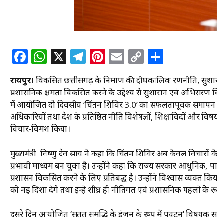
F
W
X
T
Pi
E
C
S
a
h
el
n
m
o
h
रायपुर
। विकसित छत्तीसगढ़ के निर्माण की दीर्घकालिक रणनीति, सुश
c
at
e
te
ai
p
ar
प्रशासनिक क्षमता विकसित करने के उद्देश्य से सुशासन एवं अभिसरण 
e
s
g
re
l
y
e
में आयोजित दो दिवसीय ‘चिंतन शिविर 3.0’ का सफलतापूर्वक समापन हुआ। म
b
A
ra
st
Li
अधिकारियों तथा देश के प्रतिष्ठित नीति विशेषज्ञों, शिक्षाविदों और 
विचार-विमर्श किया।
o
p
m
n
o
p
k
मुख्यमंत्री विष्णु देव साय ने कहा कि चिंतन शिविर अब केवल विचारों के
k
प्रभावी माध्यम बन चुका है। उन्होंने कहा कि राज्य सरकार आधुनिक, 
प्रशासन विकसित करने के लिए प्रतिबद्ध है। उन्होंने विश्वास व्यक्त क
को नई दिशा देंगे तथा इन्हें शीघ्र ही नीतिगत एवं प्रशासनिक पहलों के 
दूसरे दिन आयोजित ‘सतत समृद्धि के इंजन के रूप में पर्यटन’ विषयक सत