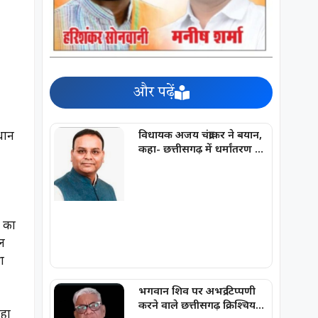
और पढ़ें
धान
विधायक अजय चंद्राकर ने बयान,
कहा- छत्तीसगढ़ में धर्मांतरण के
बड़े रैकेट का अरुण पन्नालाल
सरगना है
ं का
ील
ा
भगवान शिव पर अभद्र टिप्पणी
करने वाले छत्तीसगढ़ क्रिश्चियन
कहा