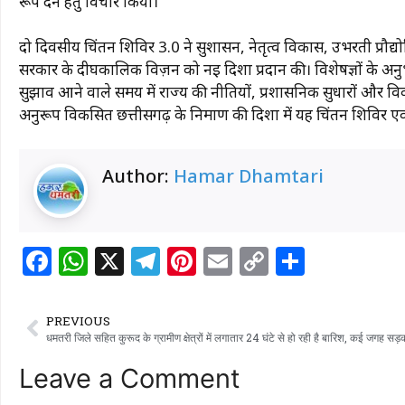
रूप देने हेतु विचार किया।
दो दिवसीय चिंतन शिविर 3.0 ने सुशासन, नेतृत्व विकास, उभरती प्रौद्
सरकार के दीर्घकालिक विज़न को नई दिशा प्रदान की। विशेषज्ञों के अनुभव
सुझाव आने वाले समय में राज्य की नीतियों, प्रशासनिक सुधारों और विक
अनुरूप विकसित छत्तीसगढ़ के निर्माण की दिशा में यह चिंतन शिविर एक
Author:
Hamar Dhamtari
F
W
X
T
Pi
E
C
S
a
h
el
n
m
o
h
c
at
e
te
ai
p
ar
PREVIOUS
e
s
g
re
l
y
e
b
A
ra
st
Li
Leave a Comment