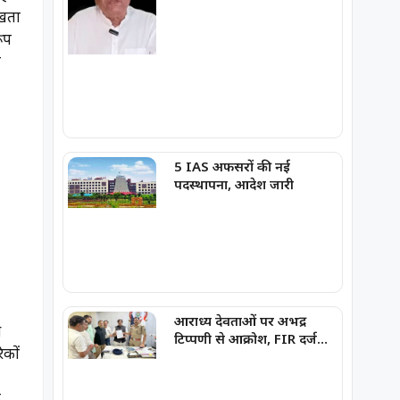
फोरम के अध्यक्ष अरुण पन्नालाल
रखता
गिरफ्तार
ूप
ा
5 IAS अफसरों की नई
पदस्थापना, आदेश जारी
आराध्य देवताओं पर अभद्र
स
टिप्पणी से आक्रोश, FIR दर्ज
िकों
कराने थाने पहुंचे भाजपा नेता,
ि