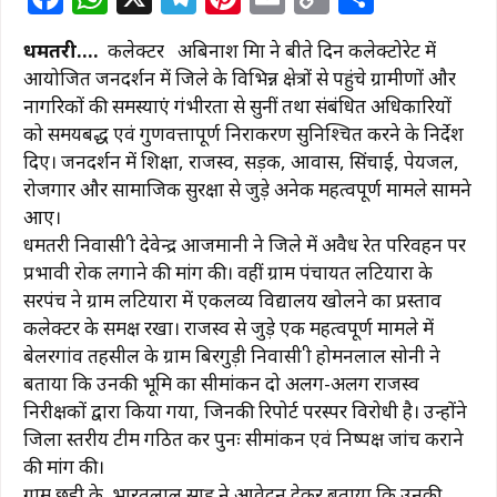
a
h
el
n
m
o
h
धमतरी….
कलेक्टर अबिनाश मिश्रा ने बीते दिन कलेक्टोरेट में
c
at
e
te
ai
p
ar
आयोजित जनदर्शन में जिले के विभिन्न क्षेत्रों से पहुंचे ग्रामीणों और
e
s
g
re
l
y
e
नागरिकों की समस्याएं गंभीरता से सुनीं तथा संबंधित अधिकारियों
b
A
ra
st
Li
को समयबद्ध एवं गुणवत्तापूर्ण निराकरण सुनिश्चित करने के निर्देश
दिए। जनदर्शन में शिक्षा, राजस्व, सड़क, आवास, सिंचाई, पेयजल,
o
p
m
n
रोजगार और सामाजिक सुरक्षा से जुड़े अनेक महत्वपूर्ण मामले सामने
o
p
k
आए।
k
धमतरी निवासी श्री देवेन्द्र आजमानी ने जिले में अवैध रेत परिवहन पर
प्रभावी रोक लगाने की मांग की। वहीं ग्राम पंचायत लटियारा के
सरपंच ने ग्राम लटियारा में एकलव्य विद्यालय खोलने का प्रस्ताव
कलेक्टर के समक्ष रखा। राजस्व से जुड़े एक महत्वपूर्ण मामले में
बेलरगांव तहसील के ग्राम बिरगुड़ी निवासी श्री होमनलाल सोनी ने
बताया कि उनकी भूमि का सीमांकन दो अलग-अलग राजस्व
निरीक्षकों द्वारा किया गया, जिनकी रिपोर्ट परस्पर विरोधी है। उन्होंने
जिला स्तरीय टीम गठित कर पुनः सीमांकन एवं निष्पक्ष जांच कराने
की मांग की।
ग्राम छुही के भारतलाल साहू ने आवेदन देकर बताया कि उनकी