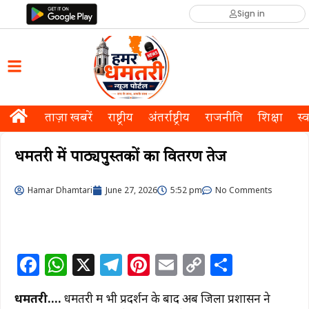
Sign in
ताज़ा खबरें
राष्ट्रीय
अंतर्राष्ट्रीय
राजनीति
शिक्षा
स्व
धमतरी में पाठ्यपुस्तकों का वितरण तेज
Hamar Dhamtari
June 27, 2026
5:52 pm
No Comments
F
W
X
T
Pi
E
C
S
a
h
el
n
m
o
h
धमतरी….
धमतरी में भी प्रदर्शन के बाद अब जिला प्रशासन ने
c
at
e
te
ai
p
ar