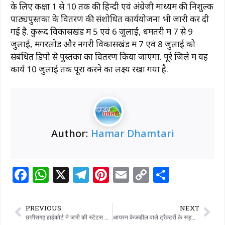
के लिए कक्षा 1 से 10 तक की हिन्दी एवं अंग्रेजी माध्यम की निशुल्क
पाठ्यपुस्तकों के वितरण की संशोधित कार्ययोजना भी जारी कर दी
गई है. कुरूद विकासखंड में 5 एवं 6 जुलाई, धमतरी में 7 से 9
जुलाई, मगरलोड और नगरी विकासखंड में 7 एवं 8 जुलाई को
संबंधित डिपो से पुस्तकों का वितरण किया जाएगा. पूरे जिले में यह
कार्य 10 जुलाई तक पूरा करने का लक्ष्य रखा गया है.
Author:
Hamar Dhamtari
F
W
X
T
Pi
E
C
S
a
h
el
n
m
o
h
c
at
e
te
ai
p
ar
PREVIOUS
NEXT
e
s
g
re
l
y
e
छत्तीसगढ़ हाईकोर्ट ने जारी की स्टेटस रिपोर्ट, 15 नेताओं पर आपराधिक प्रकरण
आयरन केजव्हील वाले ट्रैक्टरों के सड़कों पर संचालन पर सख्ती, निर्देश जारी