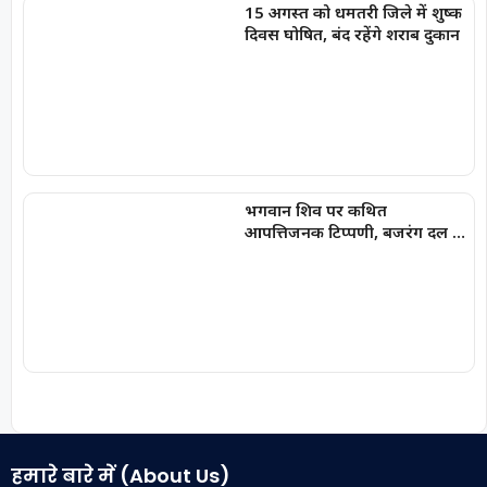
15 अगस्त को धमतरी जिले में शुष्क
दिवस घोषित, बंद रहेंगे शराब दुकान
भगवान शिव पर कथित
आपत्तिजनक टिप्पणी, बजरंग दल ने
किया घेराव; अरुण पन्नालाल
गिरफ्तार
हमारे बारे में (About Us)