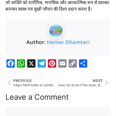
जो व्यक्ति को शारीरिक, मानसिक और आध्यात्मिक रूप से सशक्त
बनाकर स्वस्थ एवं सुखी जीवन की दिशा प्रदान करता है।
Author:
Hamar Dhamtari
F
W
X
T
Pi
E
C
S
a
h
el
n
m
o
h
c
at
e
te
ai
p
ar
PREVIOUS
NEXT
e
s
g
re
l
y
e
पंजीकृत निर्माणी श्रमिक एवं अंसगठित कर्मकारों को योजनाओं का लाभ लेने कराना होगा ई-केवायसी
भाजपा नेता को कार में जिंदा जलाया, मौत, 4 गिरफ़्तार
b
A
ra
st
Li
Leave a Comment
o
p
m
n
o
p
k