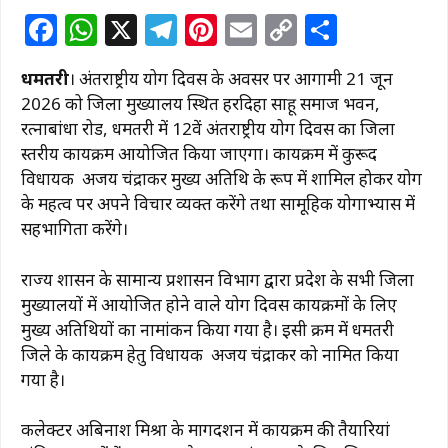
F
W
X
T
Pi
E
C
S
a
h
el
n
m
o
h
धमतरी
। अंतर्राष्ट्रीय योग दिवस के अवसर पर आगामी 21 जून
c
at
e
te
ai
p
ar
2026 को जिला मुख्यालय स्थित हरदिहा साहू समाज भवन,
e
s
g
re
l
y
e
रत्नाबांधा रोड, धमतरी में 12वें अंतर्राष्ट्रीय योग दिवस का जिला
b
A
ra
st
Li
स्तरीय कार्यक्रम आयोजित किया जाएगा। कार्यक्रम में कुरूद
विधायक अजय चंद्राकर मुख्य अतिथि के रूप में शामिल होकर योग
o
p
m
n
के महत्व पर अपने विचार व्यक्त करेंगे तथा सामूहिक योगाभ्यास में
o
p
k
सहभागिता करेंगे।
k
राज्य शासन के सामान्य प्रशासन विभाग द्वारा प्रदेश के सभी जिला
मुख्यालयों में आयोजित होने वाले योग दिवस कार्यक्रमों के लिए
मुख्य अतिथियों का नामांकन किया गया है। इसी क्रम में धमतरी
जिले के कार्यक्रम हेतु विधायक अजय चंद्राकर को नामित किया
गया है।
कलेक्टर अबिनाश मिश्रा के मार्गदर्शन में कार्यक्रम की तैयारियां