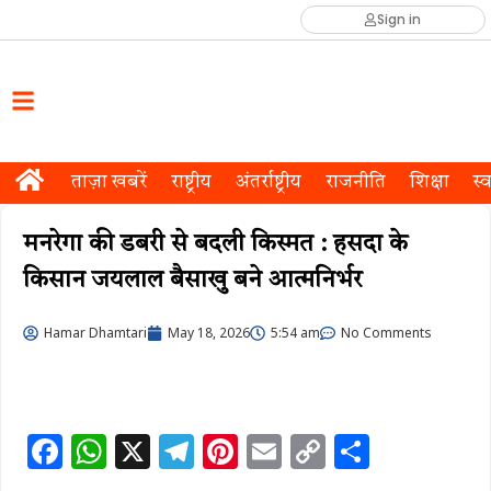
Sign in
ताज़ा खबरें
राष्ट्रीय
अंतर्राष्ट्रीय
राजनीति
शिक्षा
स्व
मनरेगा की डबरी से बदली किस्मत : हसदा के
किसान जयलाल बैसाखु बने आत्मनिर्भर
Hamar Dhamtari
May 18, 2026
5:54 am
No Comments
F
W
X
T
Pi
E
C
S
a
h
el
n
m
o
h