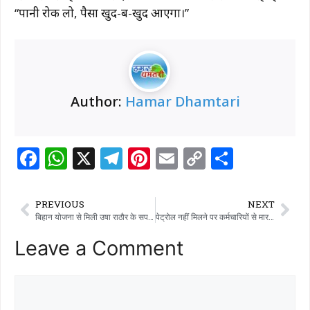
“पानी रोक लो, पैसा खुद-ब-खुद आएगा।”
Author:
Hamar Dhamtari
F
W
X
T
Pi
E
C
S
a
h
el
n
m
o
h
c
at
e
te
ai
p
ar
PREVIOUS
NEXT
e
s
g
re
l
y
e
बिहान योजना से मिली उषा राठौर के सपनों की उड़ान
पेट्रोल नहीं मिलने पर कर्मचारियों से मारपीट, मामला दर्ज
b
A
ra
st
Li
Leave a Comment
o
p
m
n
o
p
k