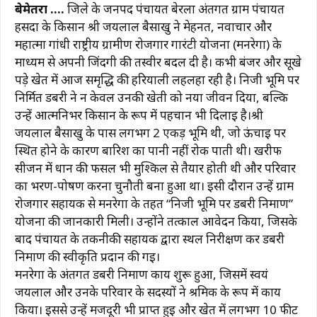
बेमेतरा ….
जिले के जनपद पंचायत बेरला अंतर्गत ग्राम पंचायत
c
at
e
te
ai
p
ar
हसदा के किसान श्री जयलाल बैसाखु ने मेहनत, नवाचार और
e
s
g
re
l
y
e
महात्मा गांधी राष्ट्रीय ग्रामीण रोजगार गारंटी योजना (मनरेगा) के
b
A
ra
st
Li
माध्यम से अपनी जिंदगी की तस्वीर बदल दी है। कभी बंजर और सूखे
पड़े खेत में आज समृद्धि की हरियाली लहलहा रही है। निजी भूमि पर
o
p
m
n
निर्मित डबरी ने न केवल उनकी खेती को नया जीवन दिया, बल्कि
o
p
k
उन्हें आत्मनिर्भर किसान के रूप में पहचान भी दिलाई है।श्री
k
जयलाल बैसाखु के पास लगभग 2 एकड़ भूमि थी, जो ऊंचाई पर
स्थित होने के कारण बारिश का पानी नहीं रोक पाती थी। खरीफ
सीजन में धान की फसल भी मुश्किल से तैयार होती थी और परिवार
का भरण-पोषण करना चुनौती बना हुआ था। इसी दौरान उन्हें ग्राम
रोजगार सहायक से मनरेगा के तहत “निजी भूमि पर डबरी निर्माण”
योजना की जानकारी मिली। उन्होंने तत्काल आवेदन किया, जिसके
बाद पंचायत के तकनीकी सहायक द्वारा स्थल निरीक्षण कर डबरी
निर्माण की स्वीकृति प्रदान की गई।
मनरेगा के अंतर्गत डबरी निर्माण कार्य शुरू हुआ, जिसमें स्वयं
जयलाल और उनके परिवार के सदस्यों ने श्रमिक के रूप में कार्य
किया। इससे उन्हें मजदूरी भी प्राप्त हुई और खेत में लगभग 10 फीट