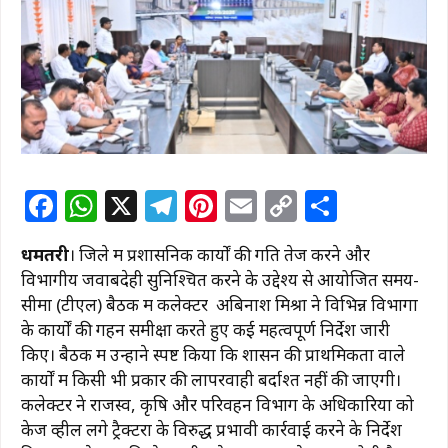
F
W
X
T
Pi
E
C
S
a
h
el
n
m
o
h
धमतरी
। जिले में प्रशासनिक कार्यों की गति तेज करने और
c
at
e
te
ai
p
ar
विभागीय जवाबदेही सुनिश्चित करने के उद्देश्य से आयोजित समय-
e
s
g
re
l
y
e
सीमा (टीएल) बैठक में कलेक्टर अबिनाश मिश्रा ने विभिन्न विभागों
b
A
ra
st
Li
के कार्यों की गहन समीक्षा करते हुए कई महत्वपूर्ण निर्देश जारी
किए। बैठक में उन्होंने स्पष्ट किया कि शासन की प्राथमिकता वाले
o
p
m
n
कार्यों में किसी भी प्रकार की लापरवाही बर्दाश्त नहीं की जाएगी।
o
p
k
कलेक्टर ने राजस्व, कृषि और परिवहन विभाग के अधिकारियों को
k
केज व्हील लगे ट्रैक्टरों के विरुद्ध प्रभावी कार्रवाई करने के निर्देश