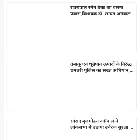
राज्यपाल रमेन डेका का बसना
प्रवास,विधायक डॉ. सम्पत अग्रवाल
के निवास ‘नीलांचल भवन’ में पुष्प
वर्षा से हुआ भव्य स्वागत
तंबाकू एवं धूम्रपान उत्पादों के विरुद्ध
धमतरी पुलिस का सख्त अभियान,
100 प्रकरण दर्ज, 20,000 रूपये की
चालानी कार्यवाही
सांसद बृजमोहन अग्रवाल ने
लोकसभा में उठाया उर्वरक सुरक्षा का
मुद्दा