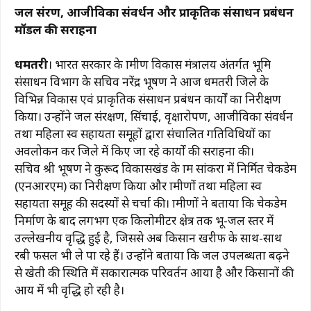
a
h
el
n
m
o
h
जल संरक्षण, आजीविका संवर्धन और प्राकृतिक संसाधन प्रबंधन
c
at
e
te
ai
p
ar
मॉडल की सराहना
e
s
g
re
l
y
e
b
A
ra
st
Li
धमतरी
। भारत सरकार के ग्रामीण विकास मंत्रालय अंतर्गत भूमि
संसाधन विभाग के सचिव नरेंद्र भूषण ने आज धमतरी जिले के
o
p
m
n
विभिन्न विकास एवं प्राकृतिक संसाधन प्रबंधन कार्यों का निरीक्षण
o
p
k
किया। उन्होंने जल संरक्षण, सिंचाई, वृक्षारोपण, आजीविका संवर्धन
k
तथा महिला स्व सहायता समूहों द्वारा संचालित गतिविधियों का
अवलोकन कर जिले में किए जा रहे कार्यों की सराहना की।
सचिव श्री भूषण ने कुरूद विकासखंड के ग्राम सांकरा में निर्मित चेकडेम
(एनआरएम) का निरीक्षण किया और ग्रामीणों तथा महिला स्व
सहायता समूह की सदस्यों से चर्चा की। ग्रामीणों ने बताया कि चेकडेम
निर्माण के बाद लगभग एक किलोमीटर क्षेत्र तक भू-जल स्तर में
उल्लेखनीय वृद्धि हुई है, जिससे अब किसान खरीफ के साथ-साथ
रबी फसल भी ले पा रहे हैं। उन्होंने बताया कि जल उपलब्धता बढ़ने
से खेती की स्थिति में सकारात्मक परिवर्तन आया है और किसानों की
आय में भी वृद्धि हो रही है।