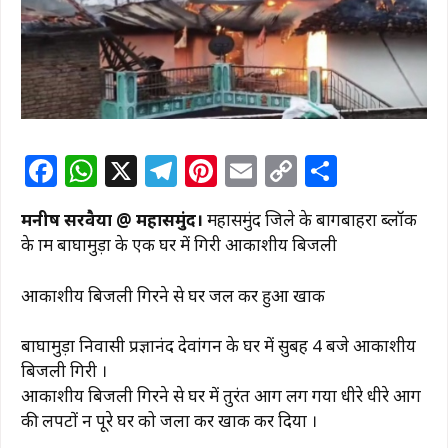
F
W
X
T
Pi
E
C
S
a
h
el
n
m
o
h
मनीष सरवैया @ महासमुंद।
महासमुंद जिले के बागबाहरा ब्लॉक
c
at
e
te
ai
p
ar
के ग्राम बाघामुड़ा के एक घर में गिरी आकाशीय बिजली
e
s
g
re
l
y
e
b
A
ra
st
Li
आकाशीय बिजली गिरने से घर जल कर हुआ खाक
o
p
m
n
बाघामुड़ा निवासी प्रज्ञानंद देवांगन के घर में सुबह 4 बजे आकाशीय
o
p
k
बिजली गिरी ।
k
आकाशीय बिजली गिरने से घर में तुरंत आग लग गया धीरे धीरे आग
की लपटों न पूरे घर को जला कर खाक कर दिया ।