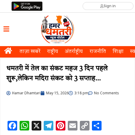
Sign in
ताज़ा खबरें
राष्ट्रीय
अंतर्राष्ट्रीय
राजनीति
शिक्षा
स्व
धमतरी में तेल का संकट महज 3 दिन पहले
शुरू,लेकिन मदिरा संकट को 3 सप्ताह…
Hamar Dhamtari
May 15, 2026
3:18 pm
No Comments
F
W
X
T
Pi
E
C
S