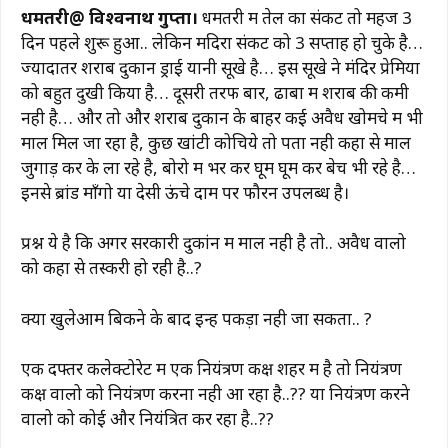
a
h
el
n
m
o
h
धमतरी@ विश्वनाथ गुप्ता।
धमतरी में तेल का संकट तो महज 3
c
at
e
te
ai
p
ar
दिन पहले शुरू हुआ.. लेकिन मदिरा संकट को 3 सप्ताह हो चुके है…
e
s
g
re
l
y
e
ज्यादातर शराब दुकान ड्राई यानी सूखे है… इस सूखे ने मंदिर प्रेमियों
b
A
ra
st
Li
को बहुत दुखी किया है… दूसरी तरफ बार, ढाबों में शराब की कमी
नही है… और तो और शराब दुकान के बाहर कई अवैध खोमचे में भी
o
p
m
n
माल मिल जा रहा है, कुछ खांटी कोचिये तो पता नही कहा से माल
o
p
k
जुगाड़ कर के ला रहे है, बोरो में भर कर घूम घूम कर बेच भी रहे है…
k
इनसे ब्रांड माँगो या देसी ऊंचे दाम पर फौरन उपलब्ध है।
प्रश्न ये है कि अगर सरकारी दुकांन में माल नही है तो.. अवैध वालो
को कहा से तस्करी हो रही है..?
क्या खुलेआम बिकने के बाद इन्हें पकड़ा नही जा सकता.. ?
एक दफ्तर कलेक्टोरेट में एक नियंत्रण कक्ष शहर में है तो नियंत्रण
कक्ष वालो को नियंत्रण करना नही आ रहा है..?? या नियंत्रण करने
वालो को कोई और नियंत्रित कर रहा है..??