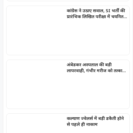
कांग्रेस ने उठाए सवाल, SI भर्ती की
प्रारंभिक लिखित परीक्षा में चयनित
अभ्यर्थियों की सूची में
‘SPACERANI’ और ‘NEWS’ जैसे
नाम
अंबेडकर अस्पताल की बड़ी
लापरवाही, गंभीर मरीज को तत्काल
नहीं किया भर्ती
कल्याण ज्वेलर्स में बड़ी डकैती होने
से पहले ही नाकाम